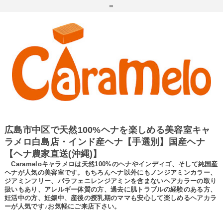
=
広島市中区で天然100%ヘナを楽しめる美容室キャ
ラメロ白島店・インド産ヘナ【手選別】国産ヘナ
【ヘナ農家直送(沖縄)】
Carameloキャラメロは天然100%のヘナやインディゴ、そして純国産
ヘナが人気の美容室です。もちろんヘナ以外にもノンジアミンカラー、
ジアミンフリー、パラフェニレンジアミンを含まないヘアカラーの取り
扱いもあり、アレルギー体質の方、過去に肌トラブルの経験のある方、
妊活中の方、妊娠中、産後の授乳期のママも安心して楽しめるヘアカラ
ーが人気です♪お気軽にご来店下さい。