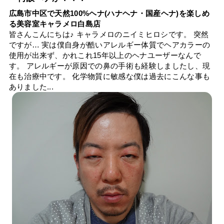
広島市中区で天然100%ヘナ(ハナヘナ・国産ヘナ)を楽しめ
る美容室キャラメロ白島店
皆さんこんにちは♪ キャラメロのニイミヒロシです。 突然
ですが… 実は僕自身が酷いアレルギー体質でヘアカラーの
使用が出来ず、かれこれ15年以上のヘナユーザーなんで
す。 アレルギーが原因での鼻の手術も経験しましたし、現
在も治療中です。 化学物質に敏感な僕は過去にこんな事も
ありました...