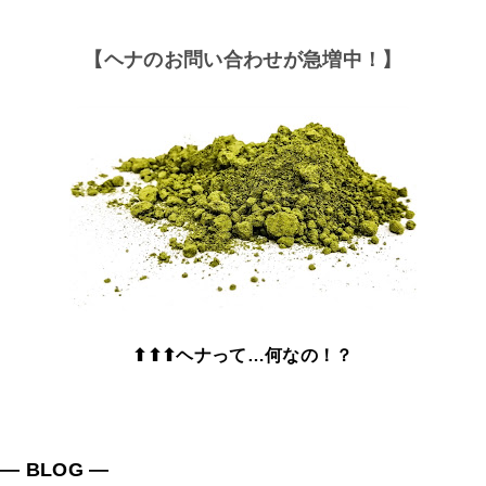
【ヘナのお問い合わせが急増中！】
⬆⬆⬆ヘナって…何なの！？
― BLOG ―