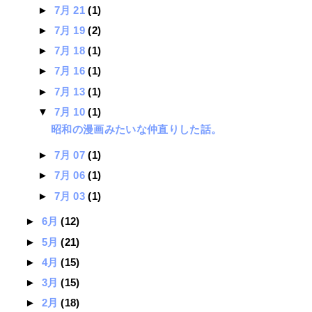
►
7月 21
(1)
►
7月 19
(2)
►
7月 18
(1)
►
7月 16
(1)
►
7月 13
(1)
▼
7月 10
(1)
昭和の漫画みたいな仲直りした話。
►
7月 07
(1)
►
7月 06
(1)
►
7月 03
(1)
►
6月
(12)
►
5月
(21)
►
4月
(15)
►
3月
(15)
►
2月
(18)