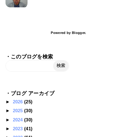
Powered by
Blogger
.
・このブログを検索
・ブログ アーカイブ
►
2026
(25)
►
2025
(30)
►
2024
(30)
►
2023
(41)