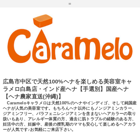
=
広島市中区で天然100%ヘナを楽しめる美容室キャ
ラメロ白島店・インド産ヘナ【手選別】国産ヘナ
【ヘナ農家直送(沖縄)】
Carameloキャラメロは天然100%のヘナやインディゴ、そして純国産
ヘナが人気の美容室です。もちろんヘナ以外にもノンジアミンカラー、
ジアミンフリー、パラフェニレンジアミンを含まないヘアカラーの取り
扱いもあり、アレルギー体質の方、過去に肌トラブルの経験のある方、
妊活中の方、妊娠中、産後の授乳期のママも安心して楽しめるヘアカラ
ーが人気です♪お気軽にご来店下さい。