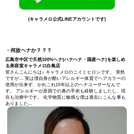
(キャラメロ公式LINEアカウントです)
・何故ヘナか？？？
広島市中区で天然100%ヘナ(ハナヘナ・国産ヘナ)を楽しめ
る美容室キャラメロ白島店
皆さんこんにちは♪ キャラメロのニイミヒロシです。 突然
ですが… 実は僕自身が酷いアレルギー体質でヘアカラーの
使用が出来ず、かれこれ15年以上のヘナユーザーなんで
す。 アレルギーが原因での鼻の手術も経験しましたし、現
在も治療中です。 化学物質に敏感な僕は過去にこんな事も
ありました...