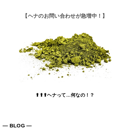
【ヘナのお問い合わせが急増中！】
⬆⬆⬆ヘナって…何なの！？
― BLOG ―