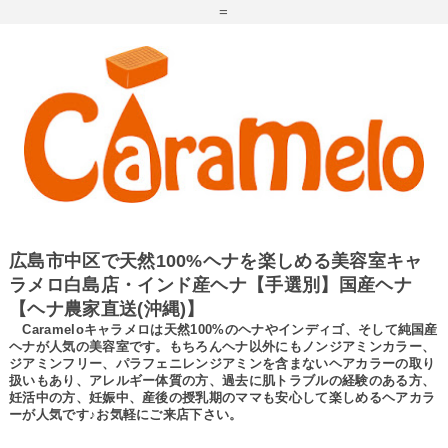
=
広島市中区で天然100%ヘナを楽しめる美容室キャ
ラメロ白島店・インド産ヘナ【手選別】国産ヘナ
【ヘナ農家直送(沖縄)】
Carameloキャラメロは天然100%のヘナやインディゴ、そして純国産
ヘナが人気の美容室です。もちろんヘナ以外にもノンジアミンカラー、
ジアミンフリー、パラフェニレンジアミンを含まないヘアカラーの取り
扱いもあり、アレルギー体質の方、過去に肌トラブルの経験のある方、
妊活中の方、妊娠中、産後の授乳期のママも安心して楽しめるヘアカラ
ーが人気です♪お気軽にご来店下さい。