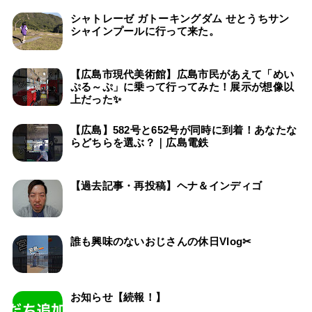
シャトレーゼ ガトーキングダム せとうちサン
シャインプールに行って来た。
【広島市現代美術館】広島市民があえて「めい
ぷる～ぷ」に乗って行ってみた！展示が想像以
上だった✨
【広島】582号と652号が同時に到着！あなたな
らどちらを選ぶ？｜広島電鉄
【過去記事・再投稿】ヘナ＆インディゴ
誰も興味のないおじさんの休日Vlog✂
お知らせ【続報！】