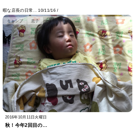
暇な店長の日常...
10/11/16
/
キャンプ
息子
2016年10月11日火曜日
秋！今年2回目の…