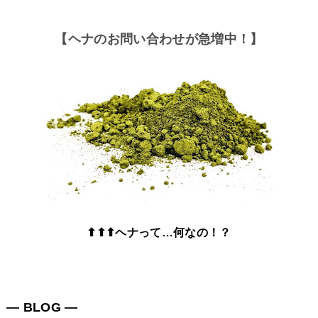
【ヘナのお問い合わせが急増中！】
⬆⬆⬆ヘナって…何なの！？
― BLOG ―