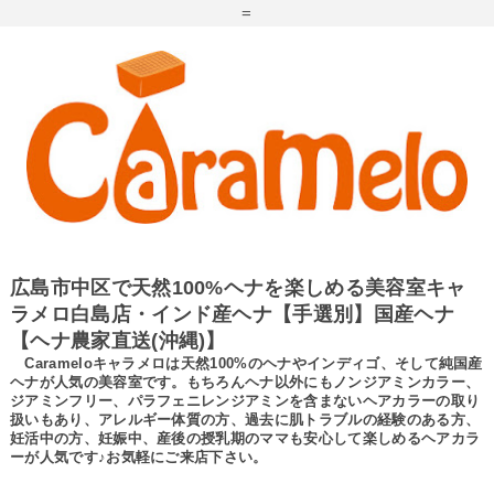
=
広島市中区で天然100%ヘナを楽しめる美容室キャ
ラメロ白島店・インド産ヘナ【手選別】国産ヘナ
【ヘナ農家直送(沖縄)】
Carameloキャラメロは天然100%のヘナやインディゴ、そして純国産
ヘナが人気の美容室です。もちろんヘナ以外にもノンジアミンカラー、
ジアミンフリー、パラフェニレンジアミンを含まないヘアカラーの取り
扱いもあり、アレルギー体質の方、過去に肌トラブルの経験のある方、
妊活中の方、妊娠中、産後の授乳期のママも安心して楽しめるヘアカラ
ーが人気です♪お気軽にご来店下さい。