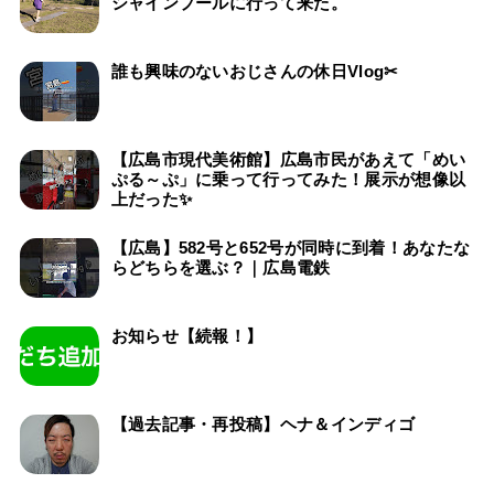
シャインプールに行って来た。
誰も興味のないおじさんの休日Vlog✂
【広島市現代美術館】広島市民があえて「めい
ぷる～ぷ」に乗って行ってみた！展示が想像以
上だった✨
【広島】582号と652号が同時に到着！あなたな
らどちらを選ぶ？｜広島電鉄
お知らせ【続報！】
【過去記事・再投稿】ヘナ＆インディゴ