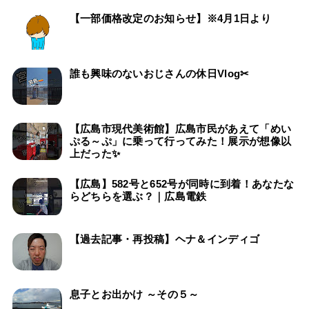
【一部価格改定のお知らせ】※4月1日より
誰も興味のないおじさんの休日Vlog✂
【広島市現代美術館】広島市民があえて「めい
ぷる～ぷ」に乗って行ってみた！展示が想像以
上だった✨
【広島】582号と652号が同時に到着！あなたな
らどちらを選ぶ？｜広島電鉄
【過去記事・再投稿】ヘナ＆インディゴ
息子とお出かけ ～その５～