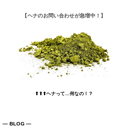
【ヘナのお問い合わせが急増中！】
⬆⬆⬆ヘナって…何なの！？
― BLOG ―