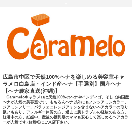
=
広島市中区で天然100%ヘナを楽しめる美容室キャ
ラメロ白島店・インド産ヘナ【手選別】国産ヘナ
【ヘナ農家直送(沖縄)】
Carameloキャラメロは天然100%のヘナやインディゴ、そして純国産
ヘナが人気の美容室です。もちろんヘナ以外にもノンジアミンカラー、
ジアミンフリー、パラフェニレンジアミンを含まないヘアカラーの取り
扱いもあり、アレルギー体質の方、過去に肌トラブルの経験のある方、
妊活中の方、妊娠中、産後の授乳期のママも安心して楽しめるヘアカラ
ーが人気です♪お気軽にご来店下さい。