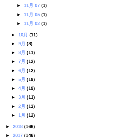
►
11月 07
(1)
►
11月 05
(1)
►
11月 02
(1)
►
10月
(11)
►
9月
(8)
►
8月
(11)
►
7月
(12)
►
6月
(12)
►
5月
(19)
►
4月
(19)
►
3月
(11)
►
2月
(13)
►
1月
(12)
►
2018
(166)
►
2017
(146)