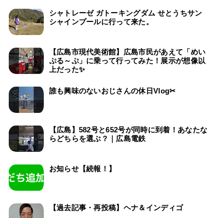
シャトレーゼ ガトーキングダム せとうちサン
シャインプールに行って来た。
【広島市現代美術館】広島市民があえて「めい
ぷる～ぷ」に乗って行ってみた！展示が想像以
上だった✨
誰も興味のないおじさんの休日Vlog✂
【広島】582号と652号が同時に到着！あなたな
らどちらを選ぶ？｜広島電鉄
お知らせ【続報！】
【過去記事・再投稿】ヘナ＆インディゴ