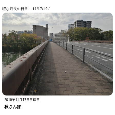
暇な店長の日常...
11/17/19
/
2019年11月17日日曜日
秋さんぽ