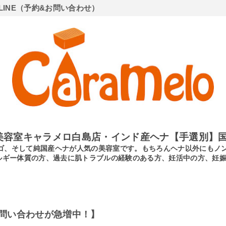
LINE（予約&お問い合わせ）
美容室キャラメロ白島店・インド産ヘナ【手選別】国
ンディゴ、そして純国産ヘナが人気の美容室です。もちろんヘナ以外にも
ルギー体質の方、過去に肌トラブルの経験のある方、妊活中の方、妊
問い合わせが急増中！】