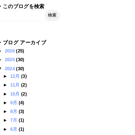
・このブログを検索
・ブログ アーカイブ
►
2026
(25)
►
2025
(30)
▼
2024
(30)
►
12月
(3)
►
11月
(2)
►
10月
(2)
►
9月
(4)
►
8月
(3)
►
7月
(1)
►
6月
(1)