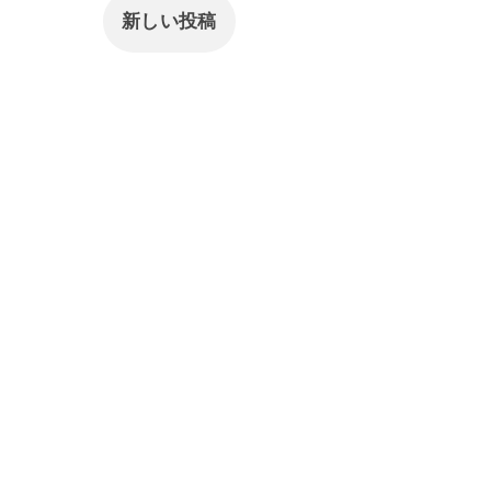
新しい投稿