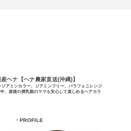
産ヘナ【ヘナ農家直送(沖縄)】
ノンジアミンカラー、ジアミンフリー、パラフェニレンジ
娠中、産後の授乳期のママも安心して楽しめるヘアカラ
・PROFILE