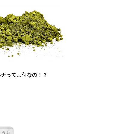
ヘナって…何なの！？
よう！