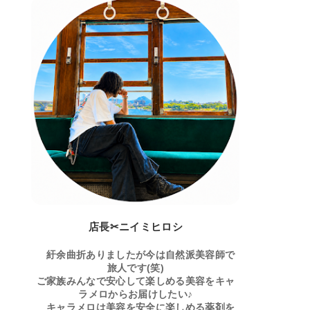
店長✂ニイミヒロシ
紆余曲折ありましたが今は自然派美容師で
旅人です(笑)
ご家族みんなで安心して楽しめる美容をキャ
ラメロからお届けしたい♪
キャラメロは美容を安全に楽しめる薬剤を