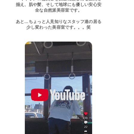
揃え、肌や髪、そして地球にも優しい安心安
全な自然派美容室です。
あと…ちょっと人見知りなスタッフ達の居る
少し変わった美容室です。。。笑