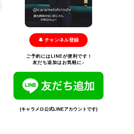
🔔 チャンネル登録
ご予約にはLINEが便利です！
友だち追加はお気軽に♪
(キャラメロ公式LINEアカウントです)