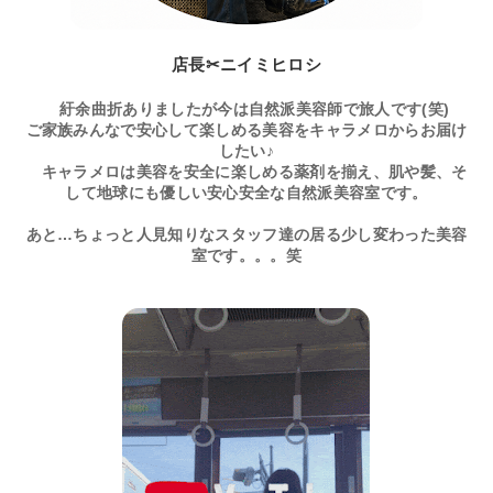
店長✂ニイミヒロシ
紆余曲折ありましたが今は自然派美容師で旅人です(笑)
ご家族みんなで安心して楽しめる美容をキャラメロからお届け
したい♪
キャラメロは美容を安全に楽しめる薬剤を揃え、肌や髪、そ
して地球にも優しい安心安全な自然派美容室です。
あと…ちょっと人見知りなスタッフ達の居る少し変わった美容
室です。。。笑