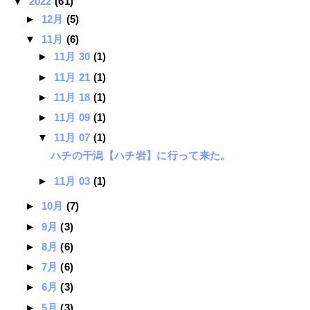
▼
2022
(61)
►
12月
(5)
▼
11月
(6)
►
11月 30
(1)
►
11月 21
(1)
►
11月 18
(1)
►
11月 09
(1)
▼
11月 07
(1)
ハチの干潟【ハチ岩】に行って来た。
►
11月 03
(1)
►
10月
(7)
►
9月
(3)
►
8月
(6)
►
7月
(6)
►
6月
(3)
►
5月
(3)