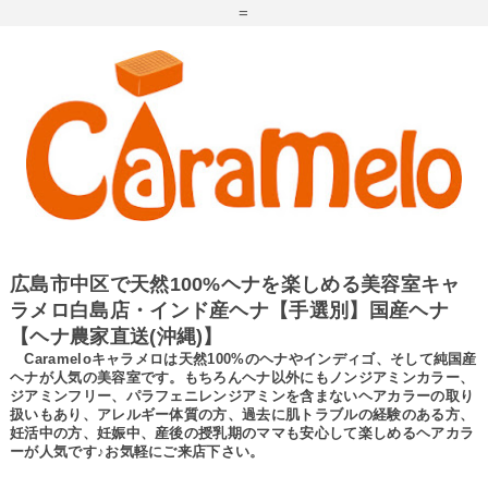
=
広島市中区で天然100%ヘナを楽しめる美容室キャ
ラメロ白島店・インド産ヘナ【手選別】国産ヘナ
【ヘナ農家直送(沖縄)】
Carameloキャラメロは天然100%のヘナやインディゴ、そして純国産
ヘナが人気の美容室です。もちろんヘナ以外にもノンジアミンカラー、
ジアミンフリー、パラフェニレンジアミンを含まないヘアカラーの取り
扱いもあり、アレルギー体質の方、過去に肌トラブルの経験のある方、
妊活中の方、妊娠中、産後の授乳期のママも安心して楽しめるヘアカラ
ーが人気です♪お気軽にご来店下さい。