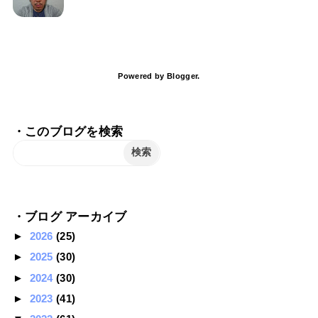
Powered by
Blogger
.
・このブログを検索
・ブログ アーカイブ
►
2026
(25)
►
2025
(30)
►
2024
(30)
►
2023
(41)