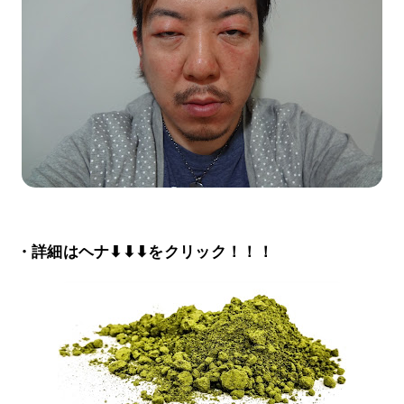
・詳細はヘナ⬇⬇⬇をクリック！！！