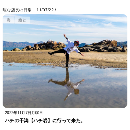
暇な店長の日常...
11/07/22
/
海
娘と
2022年11月7日月曜日
ハチの干潟【ハチ岩】に行って来た。