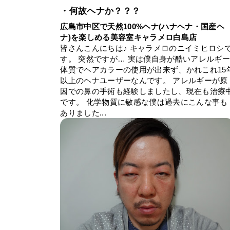
・何故ヘナか？？？
広島市中区で天然100%ヘナ(ハナヘナ・国産ヘ
ナ)を楽しめる美容室キャラメロ白島店
皆さんこんにちは♪ キャラメロのニイミヒロシ
す。 突然ですが… 実は僕自身が酷いアレルギ
体質でヘアカラーの使用が出来ず、かれこれ15
以上のヘナユーザーなんです。 アレルギーが原
因での鼻の手術も経験しましたし、現在も治療
です。 化学物質に敏感な僕は過去にこんな事も
ありました...