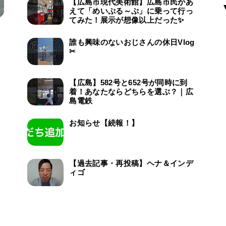
【広島市現代美術館】広島市民があ
えて「めいぷる～ぷ」に乗って行っ
てみた！展示が想像以上だった✨
誰も興味のないおじさんの休日Vlog
✂
【広島】582号と652号が同時に到
着！あなたならどちらを選ぶ？｜広
島電鉄
お知らせ【続報！】
【過去記事・再投稿】ヘナ＆インデ
ィゴ