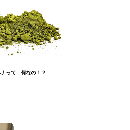
ヘナって…何なの！？