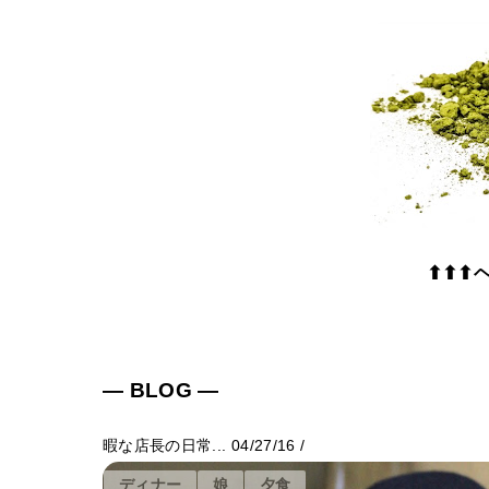
⬆⬆⬆
― BLOG ―
暇な店長の日常...
04/27/16
/
ディナー
娘
夕食