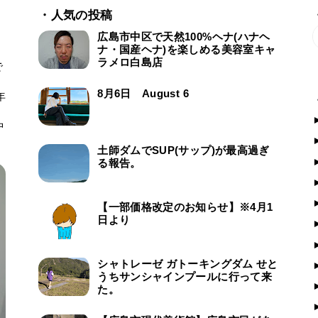
・人気の投稿
広島市中区で天然100%ヘナ(ハナヘ
ナ・国産ヘナ)を楽しめる美容室キャ
ラメロ白島店
で
ー
8月6日 August 6
年
中
土師ダムでSUP(サップ)が最高過ぎ
る報告。
【一部価格改定のお知らせ】※4月1
日より
シャトレーゼ ガトーキングダム せと
うちサンシャインプールに行って来
た。