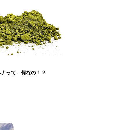
ヘナって…何なの！？