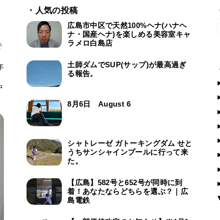
・人気の投稿
広島市中区で天然100%ヘナ(ハナヘ
ナ・国産ヘナ)を楽しめる美容室キャ
ラメロ白島店
で
ー
土師ダムでSUP(サップ)が最高過ぎ
年
る報告。
中
8月6日 August 6
シャトレーゼ ガトーキングダム せと
うちサンシャインプールに行って来
た。
【広島】582号と652号が同時に到
着！あなたならどちらを選ぶ？｜広
島電鉄