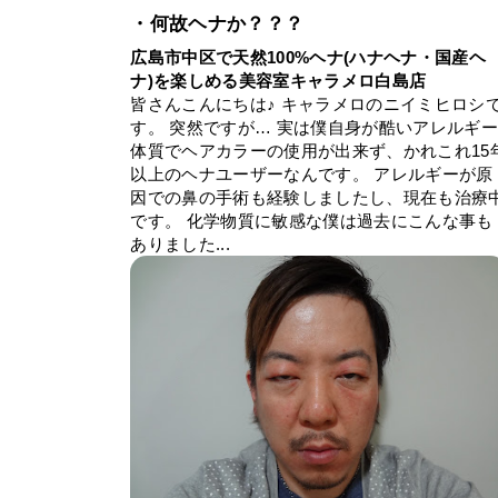
・何故ヘナか？？？
広島市中区で天然100%ヘナ(ハナヘナ・国産ヘ
ナ)を楽しめる美容室キャラメロ白島店
皆さんこんにちは♪ キャラメロのニイミヒロシ
す。 突然ですが… 実は僕自身が酷いアレルギ
体質でヘアカラーの使用が出来ず、かれこれ15
以上のヘナユーザーなんです。 アレルギーが原
因での鼻の手術も経験しましたし、現在も治療
です。 化学物質に敏感な僕は過去にこんな事も
ありました...