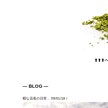
⬆⬆⬆
― BLOG ―
暇な店長の日常...
09/01/18
/