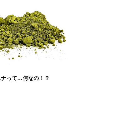
ヘナって…何なの！？