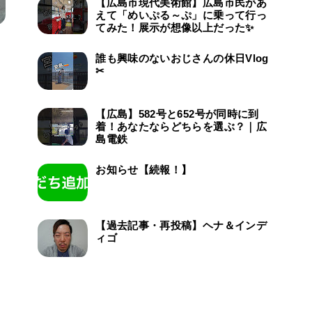
【広島市現代美術館】広島市民があ
えて「めいぷる～ぷ」に乗って行っ
てみた！展示が想像以上だった✨
誰も興味のないおじさんの休日Vlog
✂
【広島】582号と652号が同時に到
着！あなたならどちらを選ぶ？｜広
島電鉄
お知らせ【続報！】
【過去記事・再投稿】ヘナ＆インデ
ィゴ