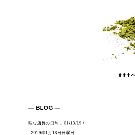
⬆⬆⬆
― BLOG ―
暇な店長の日常...
01/13/19
/
2019年1月13日日曜日