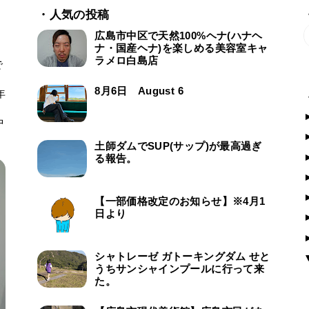
・人気の投稿
広島市中区で天然100%ヘナ(ハナヘ
ナ・国産ヘナ)を楽しめる美容室キャ
ラメロ白島店
で
ー
8月6日 August 6
年
中
土師ダムでSUP(サップ)が最高過ぎ
る報告。
【一部価格改定のお知らせ】※4月1
日より
シャトレーゼ ガトーキングダム せと
うちサンシャインプールに行って来
た。