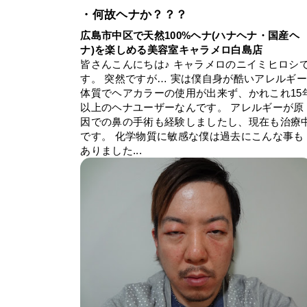
・何故ヘナか？？？
広島市中区で天然100%ヘナ(ハナヘナ・国産ヘ
ナ)を楽しめる美容室キャラメロ白島店
皆さんこんにちは♪ キャラメロのニイミヒロシ
す。 突然ですが… 実は僕自身が酷いアレルギ
体質でヘアカラーの使用が出来ず、かれこれ15
以上のヘナユーザーなんです。 アレルギーが原
因での鼻の手術も経験しましたし、現在も治療
です。 化学物質に敏感な僕は過去にこんな事も
ありました...