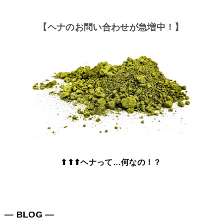
【ヘナのお問い合わせが急増中！】
⬆⬆⬆ヘナって…何なの！？
― BLOG ―