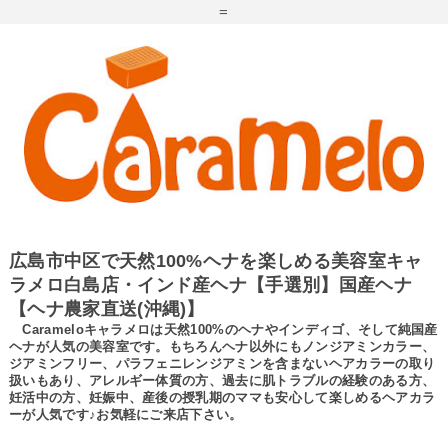
=
広島市中区で天然100%ヘナを楽しめる美容室キャ
ラメロ白島店・インド産ヘナ【手選別】国産ヘナ
【ヘナ農家直送(沖縄)】
Carameloキャラメロは天然100%のヘナやインディゴ、そして純国産
ヘナが人気の美容室です。もちろんヘナ以外にもノンジアミンカラー、
ジアミンフリー、パラフェニレンジアミンを含まないヘアカラーの取り
扱いもあり、アレルギー体質の方、過去に肌トラブルの経験のある方、
妊活中の方、妊娠中、産後の授乳期のママも安心して楽しめるヘアカラ
ーが人気です♪お気軽にご来店下さい。