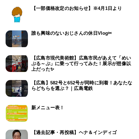
【一部価格改定のお知らせ】※4月1日より
誰も興味のないおじさんの休日Vlog✂
【広島市現代美術館】広島市民があえて「めい
ぷる～ぷ」に乗って行ってみた！展示が想像以
上だった✨
【広島】582号と652号が同時に到着！あなたな
らどちらを選ぶ？｜広島電鉄
新メニュー表！
【過去記事・再投稿】ヘナ＆インディゴ