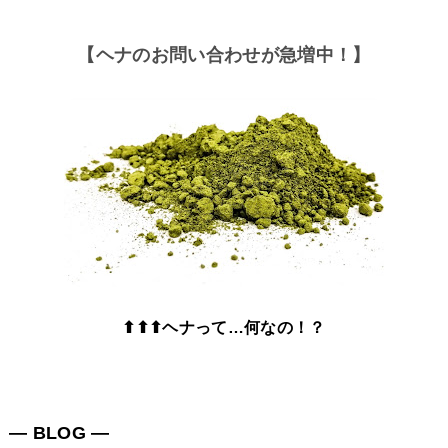
【ヘナのお問い合わせが急増中！】
⬆⬆⬆ヘナって…何なの！？
― BLOG ―