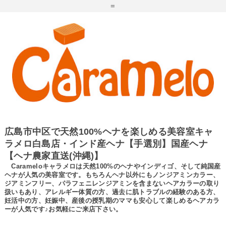
=
広島市中区で天然100%ヘナを楽しめる美容室キャ
ラメロ白島店・インド産ヘナ【手選別】国産ヘナ
【ヘナ農家直送(沖縄)】
Carameloキャラメロは天然100%のヘナやインディゴ、そして純国産
ヘナが人気の美容室です。もちろんヘナ以外にもノンジアミンカラー、
ジアミンフリー、パラフェニレンジアミンを含まないヘアカラーの取り
扱いもあり、アレルギー体質の方、過去に肌トラブルの経験のある方、
妊活中の方、妊娠中、産後の授乳期のママも安心して楽しめるヘアカラ
ーが人気です♪お気軽にご来店下さい。