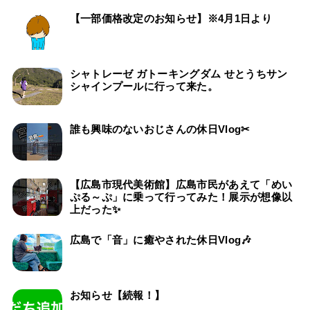
【一部価格改定のお知らせ】※4月1日より
シャトレーゼ ガトーキングダム せとうちサン
シャインプールに行って来た。
誰も興味のないおじさんの休日Vlog✂
【広島市現代美術館】広島市民があえて「めい
ぷる～ぷ」に乗って行ってみた！展示が想像以
上だった✨
広島で「音」に癒やされた休日Vlog🎶
お知らせ【続報！】