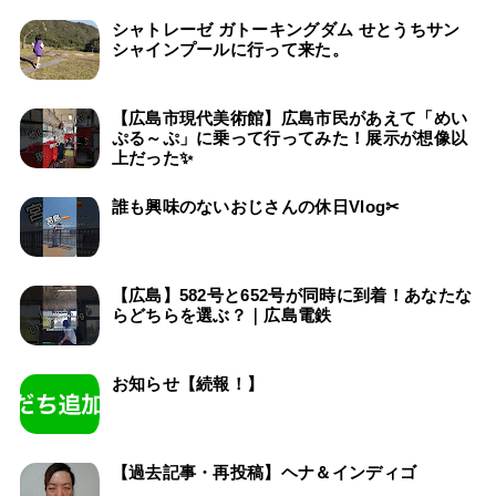
シャトレーゼ ガトーキングダム せとうちサン
シャインプールに行って来た。
【広島市現代美術館】広島市民があえて「めい
ぷる～ぷ」に乗って行ってみた！展示が想像以
上だった✨
誰も興味のないおじさんの休日Vlog✂
【広島】582号と652号が同時に到着！あなたな
らどちらを選ぶ？｜広島電鉄
お知らせ【続報！】
【過去記事・再投稿】ヘナ＆インディゴ