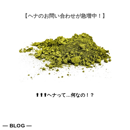
【ヘナのお問い合わせが急増中！】
⬆⬆⬆ヘナって…何なの！？
― BLOG ―