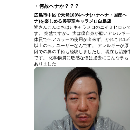
・何故ヘナか？？？
広島市中区で天然100%ヘナ(ハナヘナ・国産ヘ
ナ)を楽しめる美容室キャラメロ白島店
皆さんこんにちは♪ キャラメロのニイミヒロシ
す。 突然ですが… 実は僕自身が酷いアレルギ
体質でヘアカラーの使用が出来ず、かれこれ15
以上のヘナユーザーなんです。 アレルギーが原
因での鼻の手術も経験しましたし、現在も治療
です。 化学物質に敏感な僕は過去にこんな事も
ありました...