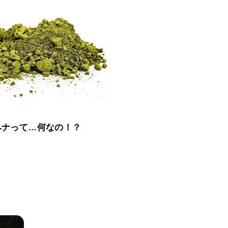
ヘナって…何なの！？