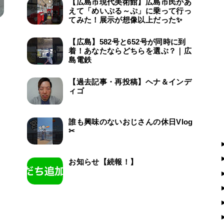
【広島市現代美術館】広島市民があ
えて「めいぷる～ぷ」に乗って行っ
てみた！展示が想像以上だった✨
【広島】582号と652号が同時に到
着！あなたならどちらを選ぶ？｜広
島電鉄
【過去記事・再投稿】ヘナ＆インデ
ィゴ
誰も興味のないおじさんの休日Vlog
✂
お知らせ【続報！】