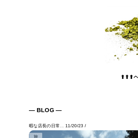
⬆⬆⬆
― BLOG ―
暇な店長の日常...
11/20/23
/
旅