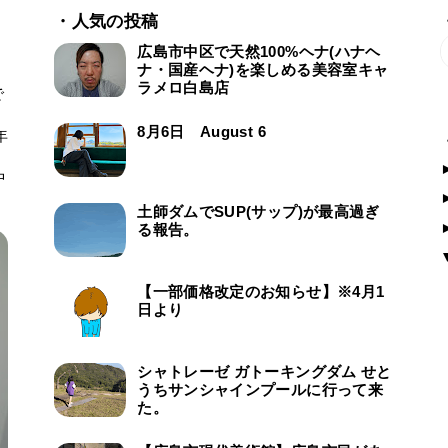
・人気の投稿
広島市中区で天然100%ヘナ(ハナヘ
ナ・国産ヘナ)を楽しめる美容室キャ
ラメロ白島店
で
ー
8月6日 August 6
年
中
土師ダムでSUP(サップ)が最高過ぎ
る報告。
【一部価格改定のお知らせ】※4月1
日より
シャトレーゼ ガトーキングダム せと
うちサンシャインプールに行って来
た。