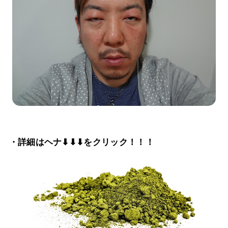
・詳細はヘナ⬇⬇⬇をクリック！！！