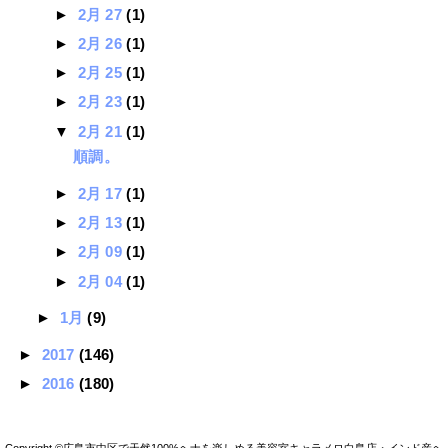
►
2月 27
(1)
►
2月 26
(1)
►
2月 25
(1)
►
2月 23
(1)
▼
2月 21
(1)
順調。
►
2月 17
(1)
►
2月 13
(1)
►
2月 09
(1)
►
2月 04
(1)
►
1月
(9)
►
2017
(146)
►
2016
(180)