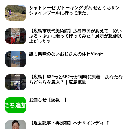
シャトレーゼ ガトーキングダム せとうちサン
シャインプールに行って来た。
【広島市現代美術館】広島市民があえて「めい
ぷる～ぷ」に乗って行ってみた！展示が想像以
上だった✨
誰も興味のないおじさんの休日Vlog✂
【広島】582号と652号が同時に到着！あなたな
らどちらを選ぶ？｜広島電鉄
お知らせ【続報！】
【過去記事・再投稿】ヘナ＆インディゴ