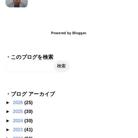
Powered by
Blogger
.
・このブログを検索
・ブログ アーカイブ
►
2026
(25)
►
2025
(30)
►
2024
(30)
►
2023
(41)