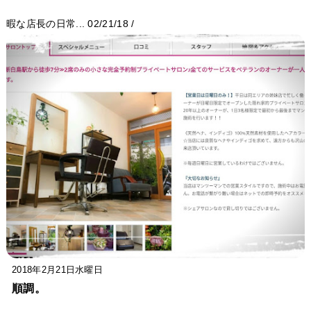
暇な店長の日常...
02/21/18
/
2018年2月21日水曜日
順調。