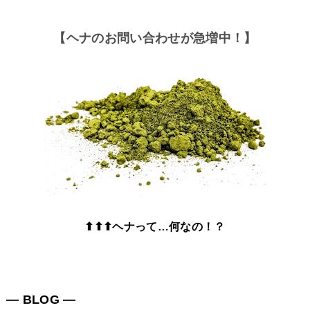
【ヘナのお問い合わせが急増中！】
⬆⬆⬆ヘナって…何なの！？
― BLOG ―