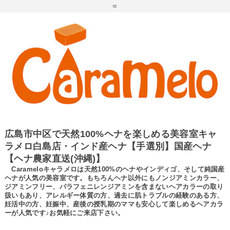
=
広島市中区で天然100%ヘナを楽しめる美容室キャ
ラメロ白島店・インド産ヘナ【手選別】国産ヘナ
【ヘナ農家直送(沖縄)】
Carameloキャラメロは天然100%のヘナやインディゴ、そして純国産
ヘナが人気の美容室です。もちろんヘナ以外にもノンジアミンカラー、
ジアミンフリー、パラフェニレンジアミンを含まないヘアカラーの取り
扱いもあり、アレルギー体質の方、過去に肌トラブルの経験のある方、
妊活中の方、妊娠中、産後の授乳期のママも安心して楽しめるヘアカラ
ーが人気です♪お気軽にご来店下さい。