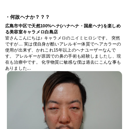
・何故ヘナか？？？
広島市中区で天然100%ヘナ(ハナヘナ・国産ヘナ)を楽しめ
る美容室キャラメロ白島店
皆さんこんにちは♪ キャラメロのニイミヒロシです。 突然
ですが… 実は僕自身が酷いアレルギー体質でヘアカラーの
使用が出来ず、かれこれ15年以上のヘナユーザーなんで
す。 アレルギーが原因での鼻の手術も経験しましたし、現
在も治療中です。 化学物質に敏感な僕は過去にこんな事も
ありました...