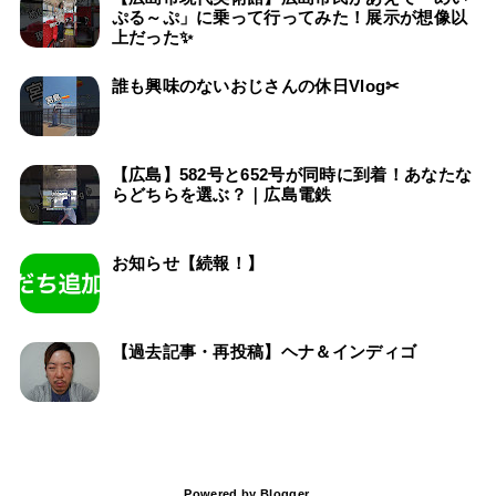
ぷる～ぷ」に乗って行ってみた！展示が想像以
上だった✨
誰も興味のないおじさんの休日Vlog✂
【広島】582号と652号が同時に到着！あなたな
らどちらを選ぶ？｜広島電鉄
お知らせ【続報！】
【過去記事・再投稿】ヘナ＆インディゴ
Powered by
Blogger
.