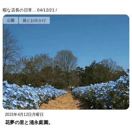
暇な店長の日常...
04/12/21
/
公園
娘とお出かけ
2021年4月12日月曜日
花夢の里と涌永庭園。