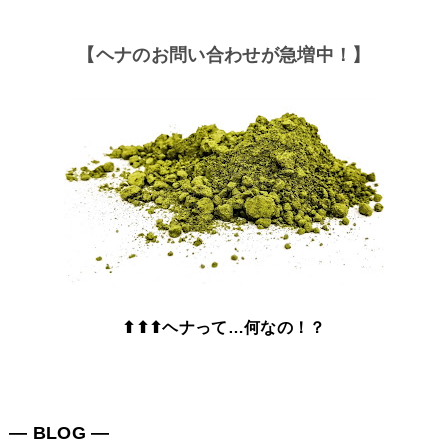
【ヘナのお問い合わせが急増中！】
⬆⬆⬆ヘナって…何なの！？
― BLOG ―