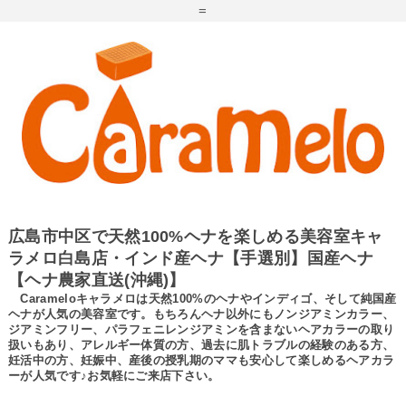
=
広島市中区で天然100%ヘナを楽しめる美容室キャ
ラメロ白島店・インド産ヘナ【手選別】国産ヘナ
【ヘナ農家直送(沖縄)】
Carameloキャラメロは天然100%のヘナやインディゴ、そして純国産
ヘナが人気の美容室です。もちろんヘナ以外にもノンジアミンカラー、
ジアミンフリー、パラフェニレンジアミンを含まないヘアカラーの取り
扱いもあり、アレルギー体質の方、過去に肌トラブルの経験のある方、
妊活中の方、妊娠中、産後の授乳期のママも安心して楽しめるヘアカラ
ーが人気です♪お気軽にご来店下さい。