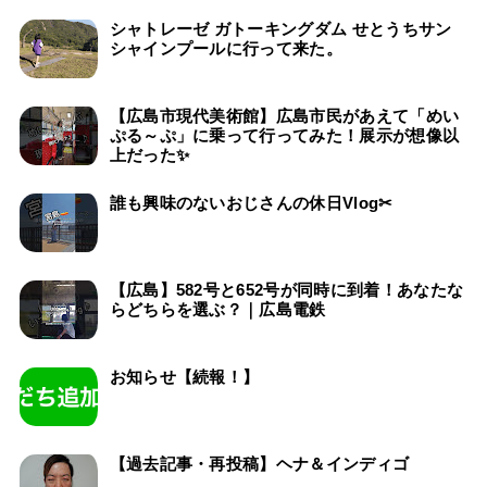
シャトレーゼ ガトーキングダム せとうちサン
シャインプールに行って来た。
【広島市現代美術館】広島市民があえて「めい
ぷる～ぷ」に乗って行ってみた！展示が想像以
上だった✨
誰も興味のないおじさんの休日Vlog✂
【広島】582号と652号が同時に到着！あなたな
らどちらを選ぶ？｜広島電鉄
お知らせ【続報！】
【過去記事・再投稿】ヘナ＆インディゴ