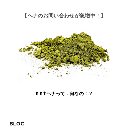
【ヘナのお問い合わせが急増中！】
⬆⬆⬆ヘナって…何なの！？
― BLOG ―