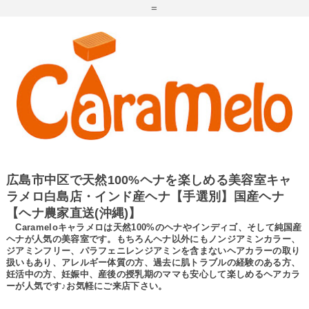
=
広島市中区で天然100%ヘナを楽しめる美容室キャ
ラメロ白島店・インド産ヘナ【手選別】国産ヘナ
【ヘナ農家直送(沖縄)】
Carameloキャラメロは天然100%のヘナやインディゴ、そして純国産
ヘナが人気の美容室です。もちろんヘナ以外にもノンジアミンカラー、
ジアミンフリー、パラフェニレンジアミンを含まないヘアカラーの取り
扱いもあり、アレルギー体質の方、過去に肌トラブルの経験のある方、
妊活中の方、妊娠中、産後の授乳期のママも安心して楽しめるヘアカラ
ーが人気です♪お気軽にご来店下さい。