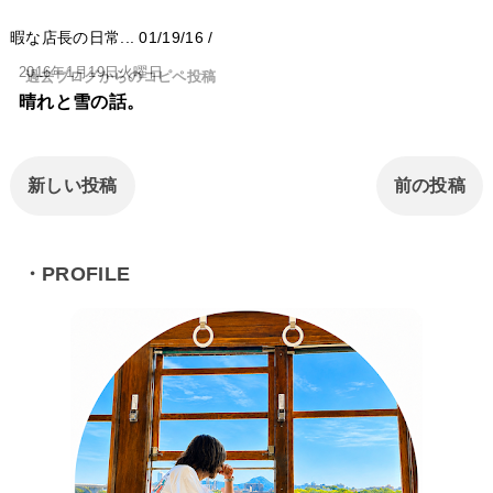
暇な店長の日常...
01/19/16
/
2016年1月19日火曜日
過去ブログからのコピペ投稿
晴れと雪の話。
新しい投稿
前の投稿
・PROFILE