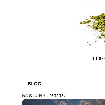
⬆⬆⬆
― BLOG ―
暇な店長の日常...
08/12/18
/