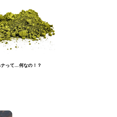
ヘナって…何なの！？