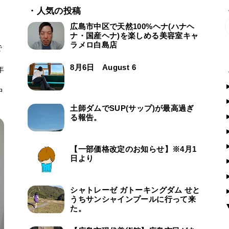
・人気の投稿
広島市中区で天然100%ヘナ(ハナヘ
ナ・国産ヘナ)を楽しめる美容室キャ
ラメロ白島店
で
ー
8月6日 August 6
年
中
土師ダムでSUP(サップ)が最高過ぎ
る報告。
【一部価格改定のお知らせ】※4月1
日より
シャトレーゼ ガトーキングダム せと
うちサンシャインプールに行って来
た。