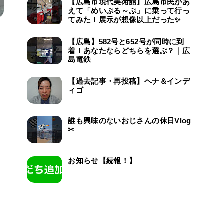
【広島市現代美術館】広島市民があ
えて「めいぷる～ぷ」に乗って行っ
てみた！展示が想像以上だった✨
【広島】582号と652号が同時に到
着！あなたならどちらを選ぶ？｜広
島電鉄
【過去記事・再投稿】ヘナ＆インデ
ィゴ
誰も興味のないおじさんの休日Vlog
✂
お知らせ【続報！】