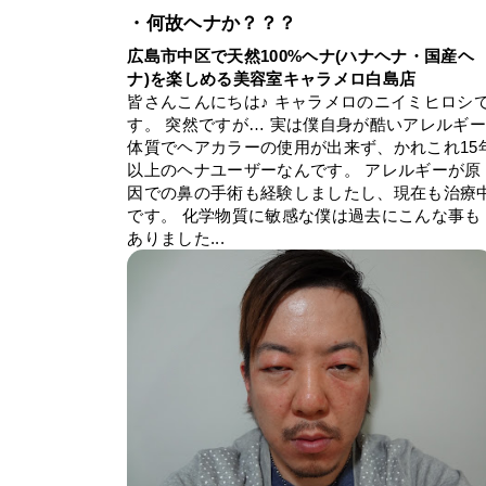
・何故ヘナか？？？
広島市中区で天然100%ヘナ(ハナヘナ・国産ヘ
ナ)を楽しめる美容室キャラメロ白島店
皆さんこんにちは♪ キャラメロのニイミヒロシ
す。 突然ですが… 実は僕自身が酷いアレルギ
体質でヘアカラーの使用が出来ず、かれこれ15
以上のヘナユーザーなんです。 アレルギーが原
因での鼻の手術も経験しましたし、現在も治療
です。 化学物質に敏感な僕は過去にこんな事も
ありました...