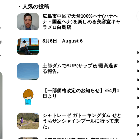
・人気の投稿
広島市中区で天然100%ヘナ(ハナヘ
ナ・国産ヘナ)を楽しめる美容室キャ
ラメロ白島店
で
ー
8月6日 August 6
年
中
土師ダムでSUP(サップ)が最高過ぎ
る報告。
【一部価格改定のお知らせ】※4月1
日より
シャトレーゼ ガトーキングダム せと
うちサンシャインプールに行って来
た。