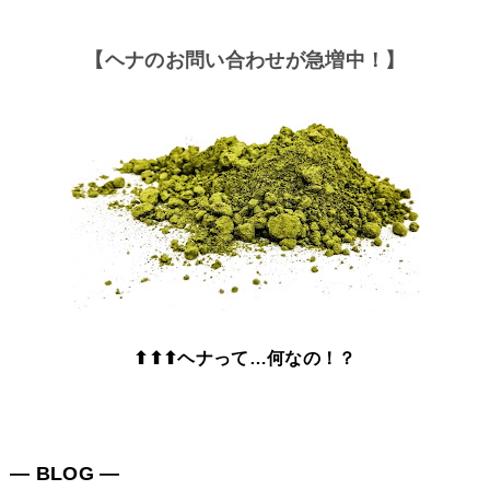
【ヘナのお問い合わせが急増中！】
⬆⬆⬆ヘナって…何なの！？
― BLOG ―