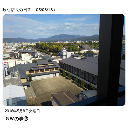
暇な店長の日常...
05/08/18
/
2018年5月8日火曜日
ＧＷの事②