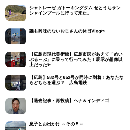
シャトレーゼ ガトーキングダム せとうちサン
シャインプールに行って来た。
誰も興味のないおじさんの休日Vlog✂
【広島市現代美術館】広島市民があえて「めい
ぷる～ぷ」に乗って行ってみた！展示が想像以
上だった✨
【広島】582号と652号が同時に到着！あなたな
らどちらを選ぶ？｜広島電鉄
【過去記事・再投稿】ヘナ＆インディゴ
息子とお出かけ ～その５～