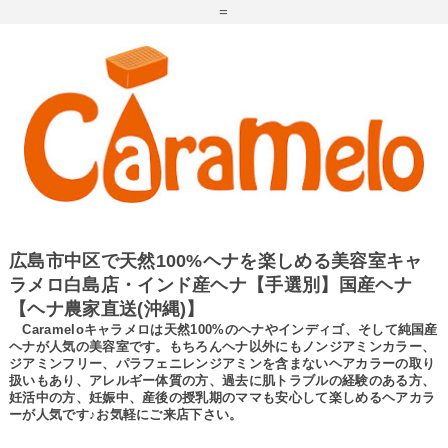
=
広島市中区で天然100%ヘナを楽しめる美容室キャ
ラメロ白島店・インド産ヘナ【手選別】国産ヘナ
【ヘナ農家直送(沖縄)】
Carameloキャラメロは天然100%のヘナやインディゴ、そして純国産
ヘナが人気の美容室です。もちろんヘナ以外にもノンジアミンカラー、
ジアミンフリー、パラフェニレンジアミンを含まないヘアカラーの取り
扱いもあり、アレルギー体質の方、過去に肌トラブルの経験のある方、
妊活中の方、妊娠中、産後の授乳期のママも安心して楽しめるヘアカラ
ーが人気です♪お気軽にご来店下さい。