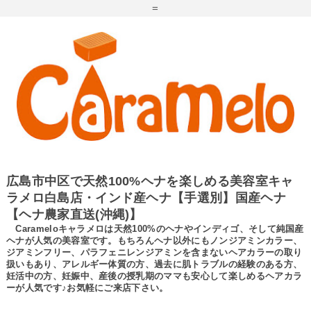
=
広島市中区で天然100%ヘナを楽しめる美容室キャ
ラメロ白島店・インド産ヘナ【手選別】国産ヘナ
【ヘナ農家直送(沖縄)】
Carameloキャラメロは天然100%のヘナやインディゴ、そして純国産
ヘナが人気の美容室です。もちろんヘナ以外にもノンジアミンカラー、
ジアミンフリー、パラフェニレンジアミンを含まないヘアカラーの取り
扱いもあり、アレルギー体質の方、過去に肌トラブルの経験のある方、
妊活中の方、妊娠中、産後の授乳期のママも安心して楽しめるヘアカラ
ーが人気です♪お気軽にご来店下さい。