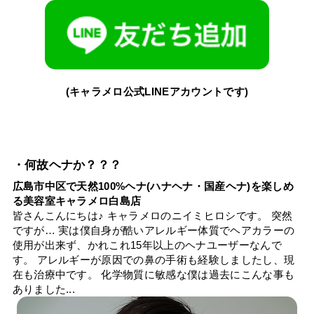
(キャラメロ公式LINEアカウントです)
・何故ヘナか？？？
広島市中区で天然100%ヘナ(ハナヘナ・国産ヘナ)を楽しめ
る美容室キャラメロ白島店
皆さんこんにちは♪ キャラメロのニイミヒロシです。 突然
ですが… 実は僕自身が酷いアレルギー体質でヘアカラーの
使用が出来ず、かれこれ15年以上のヘナユーザーなんで
す。 アレルギーが原因での鼻の手術も経験しましたし、現
在も治療中です。 化学物質に敏感な僕は過去にこんな事も
ありました...