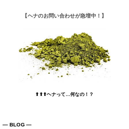
【ヘナのお問い合わせが急増中！】
⬆⬆⬆ヘナって…何なの！？
― BLOG ―