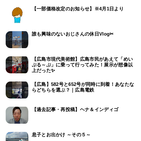
【一部価格改定のお知らせ】※4月1日より
誰も興味のないおじさんの休日Vlog✂
【広島市現代美術館】広島市民があえて「めい
ぷる～ぷ」に乗って行ってみた！展示が想像以
上だった✨
【広島】582号と652号が同時に到着！あなたな
らどちらを選ぶ？｜広島電鉄
【過去記事・再投稿】ヘナ＆インディゴ
息子とお出かけ ～その５～