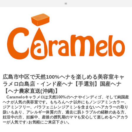
=
広島市中区で天然100%ヘナを楽しめる美容室キャ
ラメロ白島店・インド産ヘナ【手選別】国産ヘナ
【ヘナ農家直送(沖縄)】
Carameloキャラメロは天然100%のヘナやインディゴ、そして純国産
ヘナが人気の美容室です。もちろんヘナ以外にもノンジアミンカラー、
ジアミンフリー、パラフェニレンジアミンを含まないヘアカラーの取り
扱いもあり、アレルギー体質の方、過去に肌トラブルの経験のある方、
妊活中の方、妊娠中、産後の授乳期のママも安心して楽しめるヘアカラ
ーが人気です♪お気軽にご来店下さい。