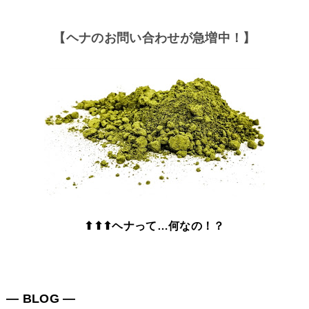
【ヘナのお問い合わせが急増中！】
⬆⬆⬆ヘナって…何なの！？
― BLOG ―