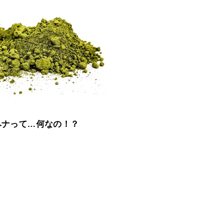
ヘナって…何なの！？