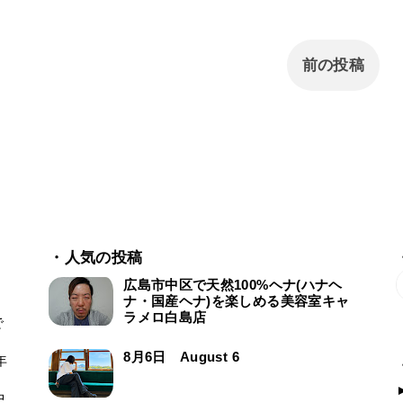
前の投稿
・人気の投稿
広島市中区で天然100%ヘナ(ハナヘ
ナ・国産ヘナ)を楽しめる美容室キャ
ラメロ白島店
で
ー
8月6日 August 6
年
中