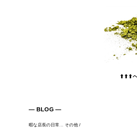
⬆⬆⬆
― BLOG ―
暇な店長の日常...
その他
/