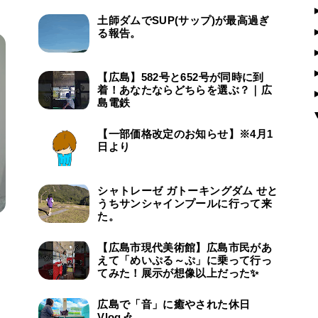
土師ダムでSUP(サップ)が最高過ぎ
る報告。
【広島】582号と652号が同時に到
着！あなたならどちらを選ぶ？｜広
島電鉄
【一部価格改定のお知らせ】※4月1
日より
シャトレーゼ ガトーキングダム せと
うちサンシャインプールに行って来
た。
【広島市現代美術館】広島市民があ
えて「めいぷる～ぷ」に乗って行っ
てみた！展示が想像以上だった✨
広島で「音」に癒やされた休日
Vlog🎶