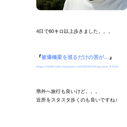
4日で60キロ以上歩きました。。。
『
被爆橋梁を巡るだけの筈が…
』
https://niimihiroshi.blogspot.com/2020/05/blog-post_8.html
県外へ旅行も良いけど。。。
近所をスタスタ歩くのも良いですね♪