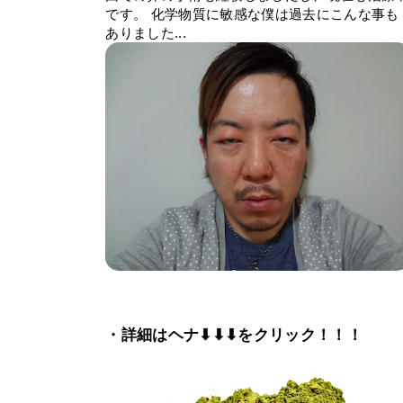
です。 化学物質に敏感な僕は過去にこんな事も
ありました...
・詳細はヘナ⬇⬇⬇をクリック！！！