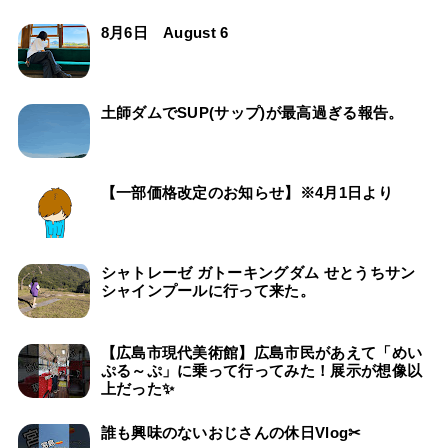
8月6日 August 6
土師ダムでSUP(サップ)が最高過ぎる報告。
【一部価格改定のお知らせ】※4月1日より
シャトレーゼ ガトーキングダム せとうちサン
シャインプールに行って来た。
【広島市現代美術館】広島市民があえて「めい
ぷる～ぷ」に乗って行ってみた！展示が想像以
上だった✨
誰も興味のないおじさんの休日Vlog✂