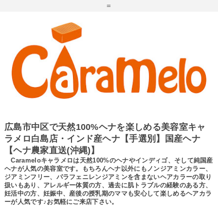
=
広島市中区で天然100%ヘナを楽しめる美容室キャ
ラメロ白島店・インド産ヘナ【手選別】国産ヘナ
【ヘナ農家直送(沖縄)】
Carameloキャラメロは天然100%のヘナやインディゴ、そして純国産
ヘナが人気の美容室です。もちろんヘナ以外にもノンジアミンカラー、
ジアミンフリー、パラフェニレンジアミンを含まないヘアカラーの取り
扱いもあり、アレルギー体質の方、過去に肌トラブルの経験のある方、
妊活中の方、妊娠中、産後の授乳期のママも安心して楽しめるヘアカラ
ーが人気です♪お気軽にご来店下さい。