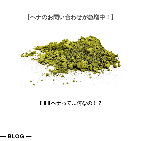
【ヘナのお問い合わせが急増中！】
⬆⬆⬆ヘナって…何なの！？
― BLOG ―