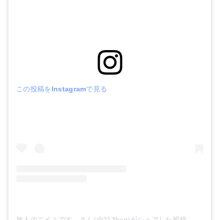
この投稿をInstagramで見る
旅人のニイミです。さん(@213hair)がシェアした投稿
-
2019年