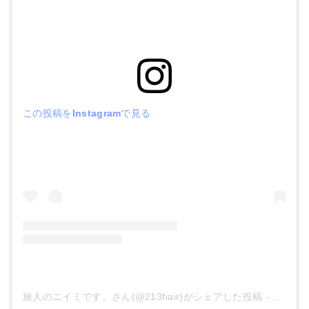
この投稿をInstagramで見る
旅人のニイミです。さん(@213hair)がシェアした投稿
-
2019年