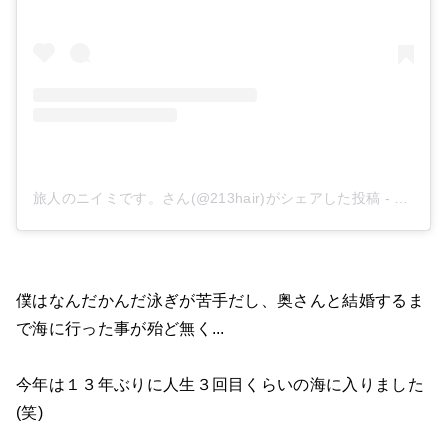
旅人のニイミです。さん(@213hair)がシェアした投稿
-
2019年
僕はなんだかんだ泳ぎが苦手だし、奥さんと結婚するま
で海に行った事が殆ど無く...
今年は１３年ぶりに人生３回目くらいの海に入りました
(笑)