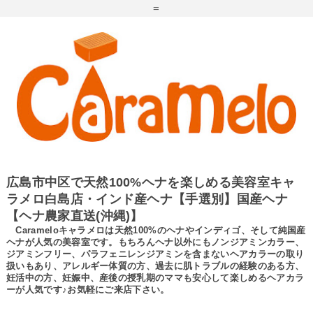
=
広島市中区で天然100%ヘナを楽しめる美容室キャ
ラメロ白島店・インド産ヘナ【手選別】国産ヘナ
【ヘナ農家直送(沖縄)】
Carameloキャラメロは天然100%のヘナやインディゴ、そして純国産
ヘナが人気の美容室です。もちろんヘナ以外にもノンジアミンカラー、
ジアミンフリー、パラフェニレンジアミンを含まないヘアカラーの取り
扱いもあり、アレルギー体質の方、過去に肌トラブルの経験のある方、
妊活中の方、妊娠中、産後の授乳期のママも安心して楽しめるヘアカラ
ーが人気です♪お気軽にご来店下さい。