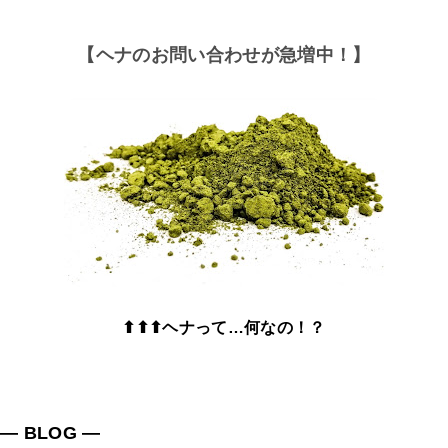
【ヘナのお問い合わせが急増中！】
⬆⬆⬆ヘナって…何なの！？
― BLOG ―