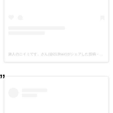
旅人のニイミです。さん(@213hair)がシェアした投稿
-
2019年