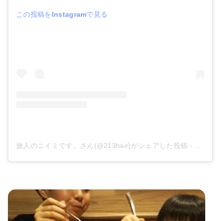
この投稿をInstagramで見る
旅人のニイミです。さん(@213hair)がシェアした投稿
-
2019年