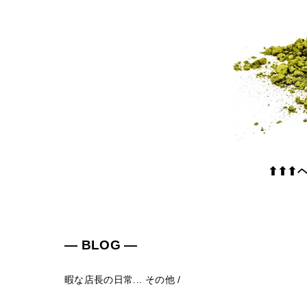
⬆⬆⬆
― BLOG ―
暇な店長の日常...
その他
/