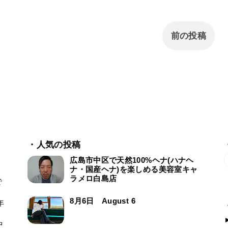
前の投稿
・人気の投稿
広島市中区で天然100%ヘナ(ハナヘ
ナ・国産ヘナ)を楽しめる美容室キャ
ラメロ白島店
で
ー
8月6日 August 6
年
中