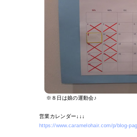
※８日は娘の運動会♪
営業カレンダー↓↓↓
https://www.caramelohair.com/p/blog-pa