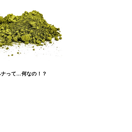
ヘナって…何なの！？