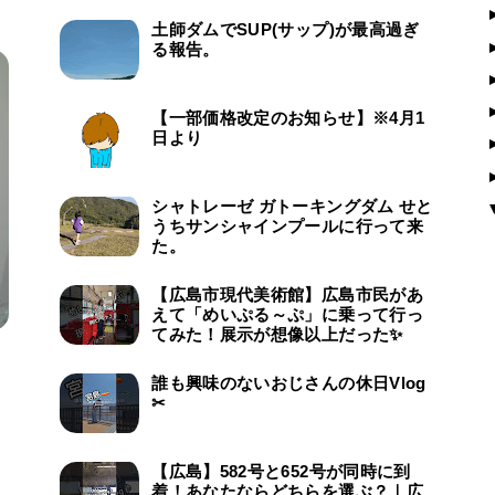
土師ダムでSUP(サップ)が最高過ぎ
る報告。
【一部価格改定のお知らせ】※4月1
日より
シャトレーゼ ガトーキングダム せと
うちサンシャインプールに行って来
た。
【広島市現代美術館】広島市民があ
えて「めいぷる～ぷ」に乗って行っ
てみた！展示が想像以上だった✨
誰も興味のないおじさんの休日Vlog
✂
【広島】582号と652号が同時に到
着！あなたならどちらを選ぶ？｜広