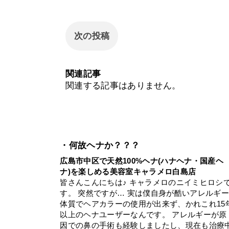
次の投稿
関連記事
関連する記事はありません。
・何故ヘナか？？？
広島市中区で天然100%ヘナ(ハナヘナ・国産ヘ
ナ)を楽しめる美容室キャラメロ白島店
皆さんこんにちは♪ キャラメロのニイミヒロシ
す。 突然ですが… 実は僕自身が酷いアレルギ
体質でヘアカラーの使用が出来ず、かれこれ15
以上のヘナユーザーなんです。 アレルギーが原
因での鼻の手術も経験しましたし、現在も治療