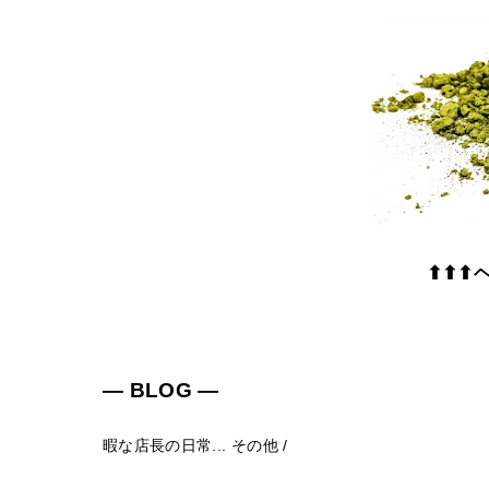
⬆⬆⬆
― BLOG ―
暇な店長の日常...
その他
/