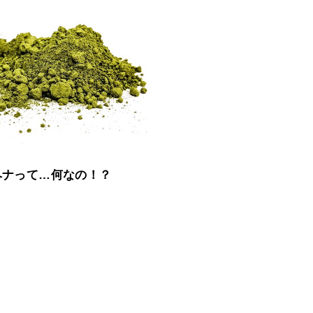
ヘナって…何なの！？