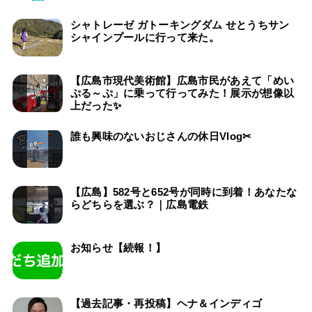
シャトレーゼ ガトーキングダム せとうちサン
シャインプールに行って来た。
【広島市現代美術館】広島市民があえて「めい
ぷる～ぷ」に乗って行ってみた！展示が想像以
上だった✨
誰も興味のないおじさんの休日Vlog✂
【広島】582号と652号が同時に到着！あなたな
らどちらを選ぶ？｜広島電鉄
お知らせ【続報！】
【過去記事・再投稿】ヘナ＆インディゴ