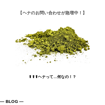
【ヘナのお問い合わせが急増中！】
⬆⬆⬆ヘナって…何なの！？
― BLOG ―