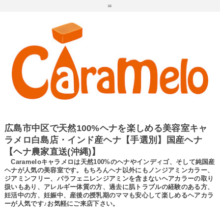
=
広島市中区で天然100%ヘナを楽しめる美容室キャ
ラメロ白島店・インド産ヘナ【手選別】国産ヘナ
【ヘナ農家直送(沖縄)】
Carameloキャラメロは天然100%のヘナやインディゴ、そして純国産
ヘナが人気の美容室です。もちろんヘナ以外にもノンジアミンカラー、
ジアミンフリー、パラフェニレンジアミンを含まないヘアカラーの取り
扱いもあり、アレルギー体質の方、過去に肌トラブルの経験のある方、
妊活中の方、妊娠中、産後の授乳期のママも安心して楽しめるヘアカラ
ーが人気です♪お気軽にご来店下さい。