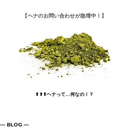
【ヘナのお問い合わせが急増中！】
⬆⬆⬆ヘナって…何なの！？
― BLOG ―