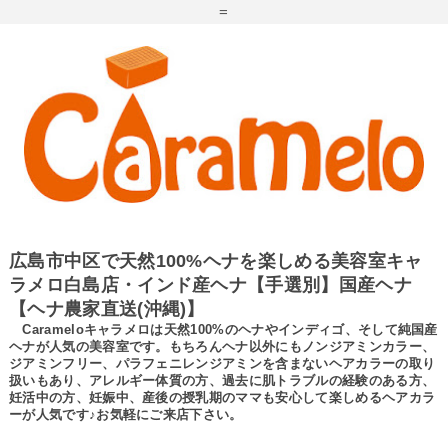
=
広島市中区で天然100%ヘナを楽しめる美容室キャ
ラメロ白島店・インド産ヘナ【手選別】国産ヘナ
【ヘナ農家直送(沖縄)】
Carameloキャラメロは天然100%のヘナやインディゴ、そして純国産
ヘナが人気の美容室です。もちろんヘナ以外にもノンジアミンカラー、
ジアミンフリー、パラフェニレンジアミンを含まないヘアカラーの取り
扱いもあり、アレルギー体質の方、過去に肌トラブルの経験のある方、
妊活中の方、妊娠中、産後の授乳期のママも安心して楽しめるヘアカラ
ーが人気です♪お気軽にご来店下さい。