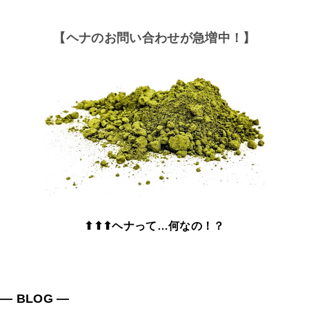
【ヘナのお問い合わせが急増中！】
⬆⬆⬆ヘナって…何なの！？
― BLOG ―