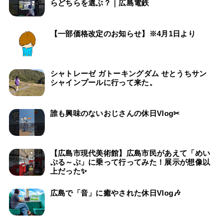
らどちらを選ぶ？｜広島電鉄
【一部価格改定のお知らせ】※4月1日より
シャトレーゼ ガトーキングダム せとうちサン
シャインプールに行って来た。
誰も興味のないおじさんの休日Vlog✂
【広島市現代美術館】広島市民があえて「めい
ぷる～ぷ」に乗って行ってみた！展示が想像以
上だった✨
広島で「音」に癒やされた休日Vlog🎶