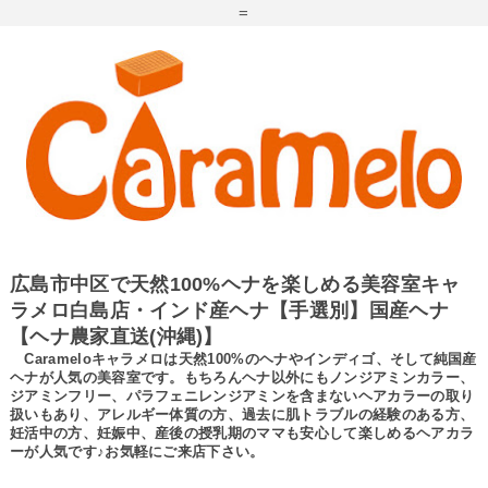
=
広島市中区で天然100%ヘナを楽しめる美容室キャ
ラメロ白島店・インド産ヘナ【手選別】国産ヘナ
【ヘナ農家直送(沖縄)】
Carameloキャラメロは天然100%のヘナやインディゴ、そして純国産
ヘナが人気の美容室です。もちろんヘナ以外にもノンジアミンカラー、
ジアミンフリー、パラフェニレンジアミンを含まないヘアカラーの取り
扱いもあり、アレルギー体質の方、過去に肌トラブルの経験のある方、
妊活中の方、妊娠中、産後の授乳期のママも安心して楽しめるヘアカラ
ーが人気です♪お気軽にご来店下さい。