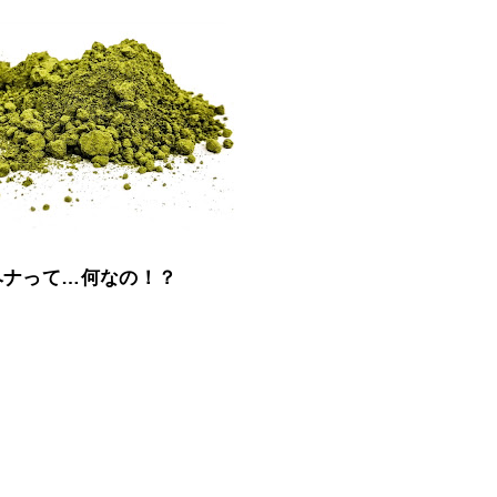
ヘナって…何なの！？