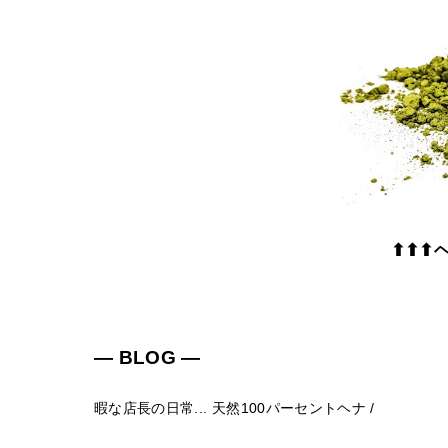
⬆⬆⬆
― BLOG ―
暇な店長の日常...
天然100パーセントヘナ
/