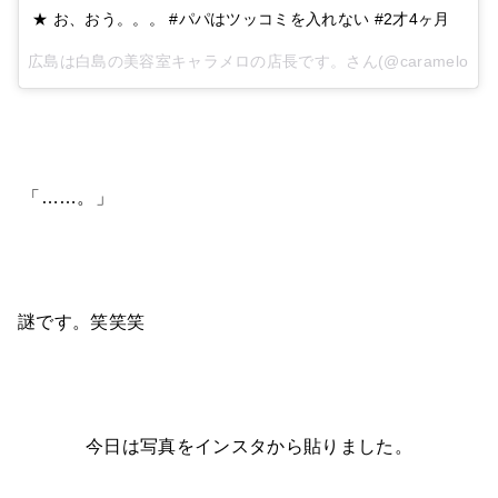
★ お、おう。。。 #パパはツッコミを入れない #2才4ヶ月
広島は白島の美容室キャラメロの店長です。さん(@caramelo.hiro
「……。」
謎です。笑笑笑
今日は写真をインスタから貼りました。