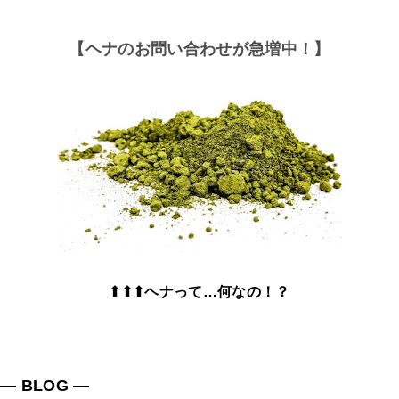
【ヘナのお問い合わせが急増中！】
⬆⬆⬆ヘナって…何なの！？
― BLOG ―