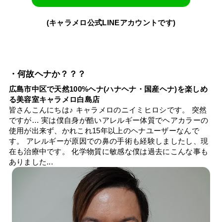
(キャラメロ公式LINEアカウントです)
・何故ヘナか？？？
広島市中区で天然100%ヘナ(ハナヘナ・国産ヘナ)を楽しめ
る美容室キャラメロ白島店
皆さんこんにちは♪ キャラメロのニイミヒロシです。 突然
ですが… 実は僕自身が酷いアレルギー体質でヘアカラーの
使用が出来ず、かれこれ15年以上のヘナユーザーなんで
す。 アレルギーが原因での鼻の手術も経験しましたし、現
在も治療中です。 化学物質に敏感な僕は過去にこんな事も
ありました...