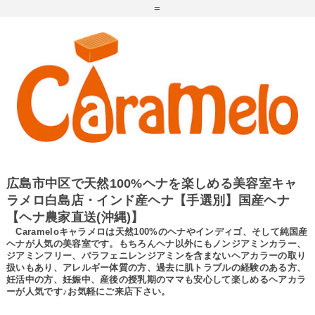
=
広島市中区で天然100%ヘナを楽しめる美容室キャ
ラメロ白島店・インド産ヘナ【手選別】国産ヘナ
【ヘナ農家直送(沖縄)】
Carameloキャラメロは天然100%のヘナやインディゴ、そして純国産
ヘナが人気の美容室です。もちろんヘナ以外にもノンジアミンカラー、
ジアミンフリー、パラフェニレンジアミンを含まないヘアカラーの取り
扱いもあり、アレルギー体質の方、過去に肌トラブルの経験のある方、
妊活中の方、妊娠中、産後の授乳期のママも安心して楽しめるヘアカラ
ーが人気です♪お気軽にご来店下さい。