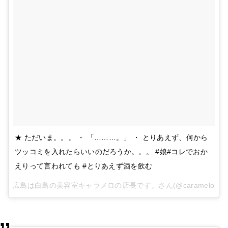
★ ただいま。。。 ・ 「………。」 ・ とりあえず、何から
ツッコミを入れたらいいのだろうか。。。 #娘#コレでおか
えりって言われても #とりあえず酒を飲む
広島は白島の美容室キャラメロの店長です。さん(@caramelo.hiro