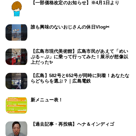
【一部価格改定のお知らせ】※4月1日より
誰も興味のないおじさんの休日Vlog✂
【広島市現代美術館】広島市民があえて「めい
ぷる～ぷ」に乗って行ってみた！展示が想像以
上だった✨
【広島】582号と652号が同時に到着！あなたな
らどちらを選ぶ？｜広島電鉄
新メニュー表！
【過去記事・再投稿】ヘナ＆インディゴ