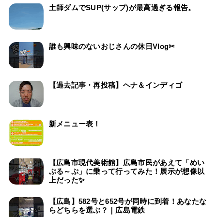
土師ダムでSUP(サップ)が最高過ぎる報告。
誰も興味のないおじさんの休日Vlog✂
【過去記事・再投稿】ヘナ＆インディゴ
新メニュー表！
【広島市現代美術館】広島市民があえて「めい
ぷる～ぷ」に乗って行ってみた！展示が想像以
上だった✨
【広島】582号と652号が同時に到着！あなたな
らどちらを選ぶ？｜広島電鉄