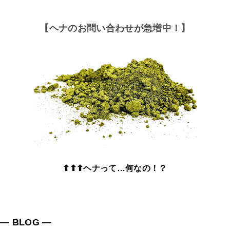
【ヘナのお問い合わせが急増中！】
⬆⬆⬆ヘナって…何なの！？
― BLOG ―