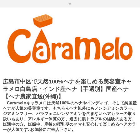
=
広島市中区で天然100%ヘナを楽しめる美容室キャ
ラメロ白島店・インド産ヘナ【手選別】国産ヘナ
【ヘナ農家直送(沖縄)】
Carameloキャラメロは天然100%のヘナやインディゴ、そして純国産
ヘナが人気の美容室です。もちろんヘナ以外にもノンジアミンカラー、
ジアミンフリー、パラフェニレンジアミンを含まないヘアカラーの取り
扱いもあり、アレルギー体質の方、過去に肌トラブルの経験のある方、
妊活中の方、妊娠中、産後の授乳期のママも安心して楽しめるヘアカラ
ーが人気です♪お気軽にご来店下さい。