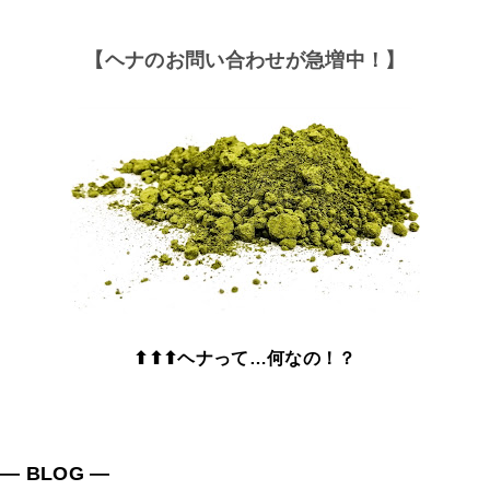
【ヘナのお問い合わせが急増中！】
⬆⬆⬆ヘナって…何なの！？
― BLOG ―