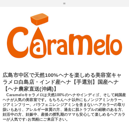
=
広島市中区で天然100%ヘナを楽しめる美容室キャ
ラメロ白島店・インド産ヘナ【手選別】国産ヘナ
【ヘナ農家直送(沖縄)】
Carameloキャラメロは天然100%のヘナやインディゴ、そして純国産
ヘナが人気の美容室です。もちろんヘナ以外にもノンジアミンカラー、
ジアミンフリー、パラフェニレンジアミンを含まないヘアカラーの取り
扱いもあり、アレルギー体質の方、過去に肌トラブルの経験のある方、
妊活中の方、妊娠中、産後の授乳期のママも安心して楽しめるヘアカラ
ーが人気です♪お気軽にご来店下さい。