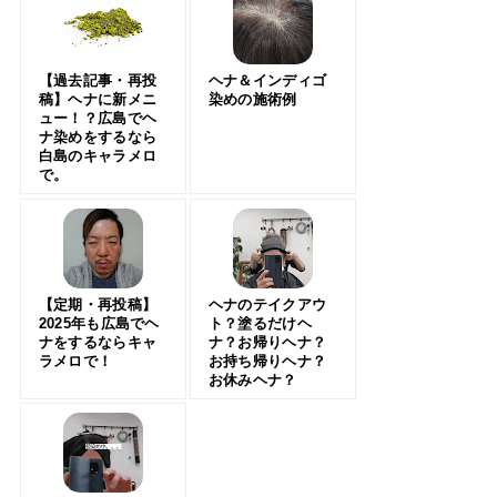
【過去記事・再投
ヘナ＆インディゴ
稿】ヘナに新メニ
染めの施術例
ュー！？広島でヘ
ナ染めをするなら
白島のキャラメロ
で。
【定期・再投稿】
ヘナのテイクアウ
2025年も広島でヘ
ト？塗るだけヘ
ナをするならキャ
ナ？お帰りヘナ？
ラメロで！
お持ち帰りヘナ？
お休みヘナ？