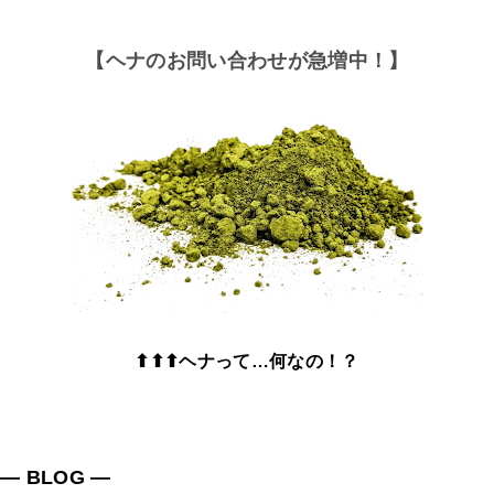
【ヘナのお問い合わせが急増中！】
⬆⬆⬆ヘナって…何なの！？
― BLOG ―