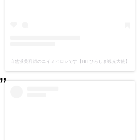
自然派美容師のニイミヒロシです【HITひろしま観光大使】(@213