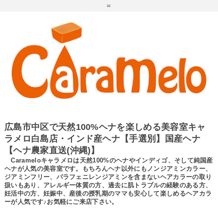
=
広島市中区で天然100%ヘナを楽しめる美容室キャ
ラメロ白島店・インド産ヘナ【手選別】国産ヘナ
【ヘナ農家直送(沖縄)】
Carameloキャラメロは天然100%のヘナやインディゴ、そして純国産
ヘナが人気の美容室です。もちろんヘナ以外にもノンジアミンカラー、
ジアミンフリー、パラフェニレンジアミンを含まないヘアカラーの取り
扱いもあり、アレルギー体質の方、過去に肌トラブルの経験のある方、
妊活中の方、妊娠中、産後の授乳期のママも安心して楽しめるヘアカラ
ーが人気です♪お気軽にご来店下さい。