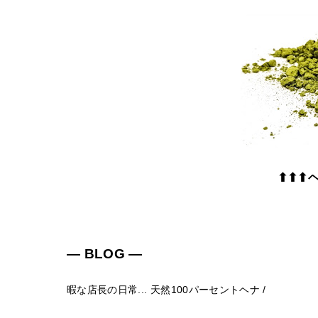
⬆⬆⬆
― BLOG ―
暇な店長の日常...
天然100パーセントヘナ
/