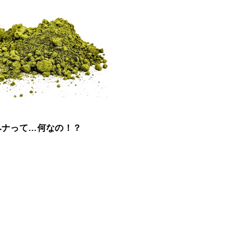
ヘナって…何なの！？