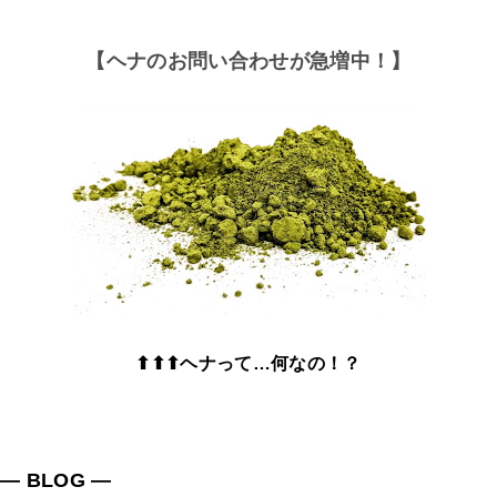
【ヘナのお問い合わせが急増中！】
⬆⬆⬆ヘナって…何なの！？
― BLOG ―