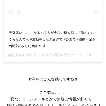
天気悪い。。。 なるべく人が少ない所を探して遊ぶ♪ #い
くらなんでも #運動をしなさ過ぎて #公園で #運動不足を
#解消するんだ #娘 #5才
自然派美容師×人見知り×旅人(西日本限定)のニイミです。
(@21
✿今年はこんな感じですね✿
ここ数日。。。
変なチェーンメールとかで無駄に情報が多くて…
【嘘】情報過多で免疫よりも、先にメンタルやられる人