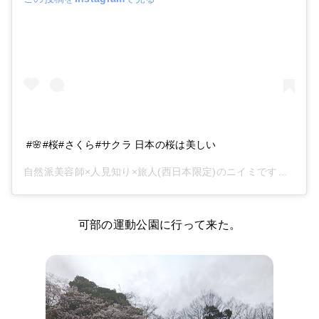
#🌸#桜#さくら#サクラ 日本の桜は美しい
自然派美容師×人見知り×旅人(西日本限定)のニイミです。
(@21
可部の運動公園に行って来た。