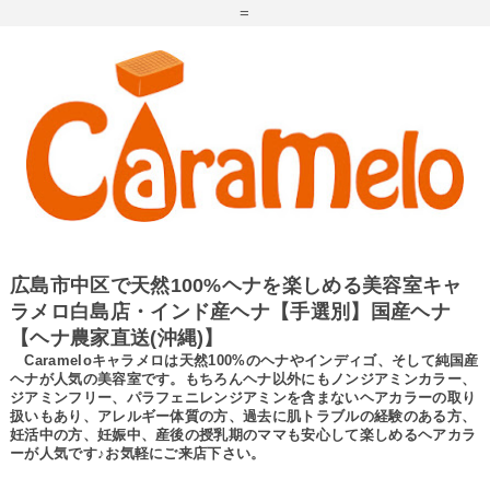
=
広島市中区で天然100%ヘナを楽しめる美容室キャ
ラメロ白島店・インド産ヘナ【手選別】国産ヘナ
【ヘナ農家直送(沖縄)】
Carameloキャラメロは天然100%のヘナやインディゴ、そして純国産
ヘナが人気の美容室です。もちろんヘナ以外にもノンジアミンカラー、
ジアミンフリー、パラフェニレンジアミンを含まないヘアカラーの取り
扱いもあり、アレルギー体質の方、過去に肌トラブルの経験のある方、
妊活中の方、妊娠中、産後の授乳期のママも安心して楽しめるヘアカラ
ーが人気です♪お気軽にご来店下さい。