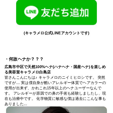
(キャラメロ公式LINEアカウントです)
・何故ヘナか？？？
広島市中区で天然100%ヘナ(ハナヘナ・国産ヘナ)を楽しめ
る美容室キャラメロ白島店
皆さんこんにちは♪ キャラメロのニイミヒロシです。 突然
ですが… 実は僕自身が酷いアレルギー体質でヘアカラーの
使用が出来ず、かれこれ15年以上のヘナユーザーなんで
す。 アレルギーが原因での鼻の手術も経験しましたし、現
在も治療中です。 化学物質に敏感な僕は過去にこんな事も
ありました...