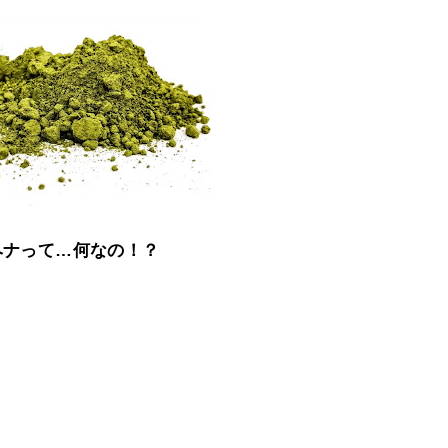
ヘナって…何なの！？