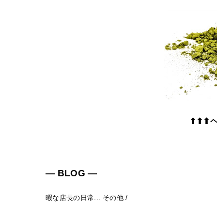
⬆⬆⬆
― BLOG ―
暇な店長の日常...
その他
/