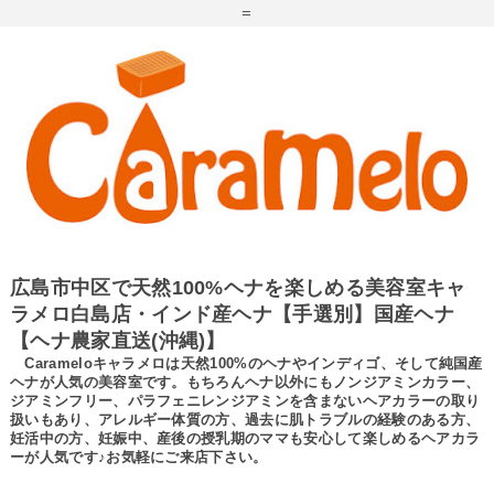
=
広島市中区で天然100%ヘナを楽しめる美容室キャ
ラメロ白島店・インド産ヘナ【手選別】国産ヘナ
【ヘナ農家直送(沖縄)】
Carameloキャラメロは天然100%のヘナやインディゴ、そして純国産
ヘナが人気の美容室です。もちろんヘナ以外にもノンジアミンカラー、
ジアミンフリー、パラフェニレンジアミンを含まないヘアカラーの取り
扱いもあり、アレルギー体質の方、過去に肌トラブルの経験のある方、
妊活中の方、妊娠中、産後の授乳期のママも安心して楽しめるヘアカラ
ーが人気です♪お気軽にご来店下さい。