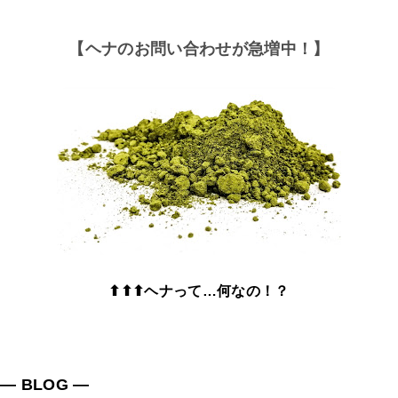
【ヘナのお問い合わせが急増中！】
⬆⬆⬆ヘナって…何なの！？
― BLOG ―