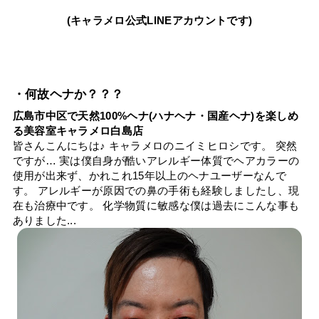
(キャラメロ公式LINEアカウントです)
・何故ヘナか？？？
広島市中区で天然100%ヘナ(ハナヘナ・国産ヘナ)を楽しめ
る美容室キャラメロ白島店
皆さんこんにちは♪ キャラメロのニイミヒロシです。 突然
ですが… 実は僕自身が酷いアレルギー体質でヘアカラーの
使用が出来ず、かれこれ15年以上のヘナユーザーなんで
す。 アレルギーが原因での鼻の手術も経験しましたし、現
在も治療中です。 化学物質に敏感な僕は過去にこんな事も
ありました...