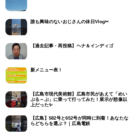
誰も興味のないおじさんの休日Vlog✂
【過去記事・再投稿】ヘナ＆インディゴ
新メニュー表！
【広島市現代美術館】広島市民があえて「めい
ぷる～ぷ」に乗って行ってみた！展示が想像以
上だった✨
【広島】582号と652号が同時に到着！あなたな
らどちらを選ぶ？｜広島電鉄