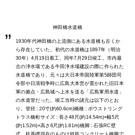
神田橋水道橋
1930年代神田橋の上流側にある水道橋も古くか
ら存在していた。初代の水道橋は1897年（明治
30年）4月19日着工、同年7月29日竣工。市内最
古の浄水場である牛田浄水場建設の際に作られた
水道橋であり、元々は大日本帝国陸軍第5師団司
令部や日清戦争時に広島大本営が置かれた旧日本
軍の拠点・広島城へ上水を送る「広島軍用水道」
の水道管だった。竣工当時の諸元は以下のとお
り。管径 : 20寸(約60.6cm)橋種 : ボウストリング
トラス橋桁サイズ : 長さ48尺(約14.54m)×幅5尺
(約1.52m)×高さ6尺(約1.81m)橋脚 : 石張RC壁
式、杭基礎現在のものは鉄筋コンクリート橋脚で