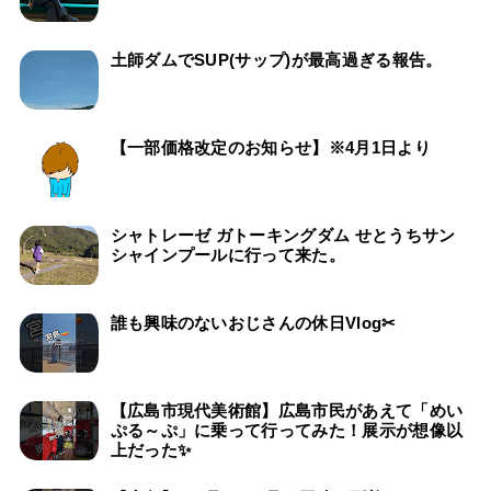
土師ダムでSUP(サップ)が最高過ぎる報告。
【一部価格改定のお知らせ】※4月1日より
シャトレーゼ ガトーキングダム せとうちサン
シャインプールに行って来た。
誰も興味のないおじさんの休日Vlog✂
【広島市現代美術館】広島市民があえて「めい
ぷる～ぷ」に乗って行ってみた！展示が想像以
上だった✨