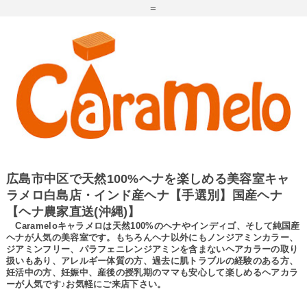
=
広島市中区で天然100%ヘナを楽しめる美容室キャ
ラメロ白島店・インド産ヘナ【手選別】国産ヘナ
【ヘナ農家直送(沖縄)】
Carameloキャラメロは天然100%のヘナやインディゴ、そして純国産
ヘナが人気の美容室です。もちろんヘナ以外にもノンジアミンカラー、
ジアミンフリー、パラフェニレンジアミンを含まないヘアカラーの取り
扱いもあり、アレルギー体質の方、過去に肌トラブルの経験のある方、
妊活中の方、妊娠中、産後の授乳期のママも安心して楽しめるヘアカラ
ーが人気です♪お気軽にご来店下さい。