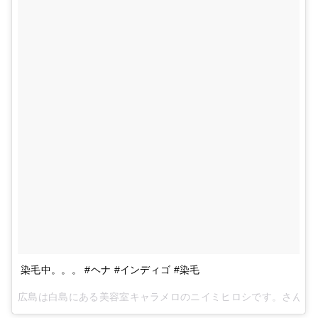
染毛中。。。 #ヘナ #インディゴ #染毛
広島は白島にある美容室キャラメロのニイミヒロシです。
さん(@c