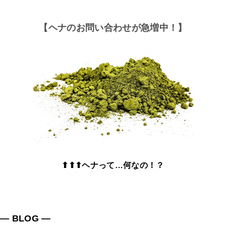
【ヘナのお問い合わせが急増中！】
⬆⬆⬆ヘナって…何なの！？
― BLOG ―