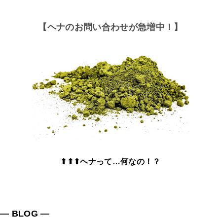
【ヘナのお問い合わせが急増中！】
⬆⬆⬆ヘナって…何なの！？
― BLOG ―