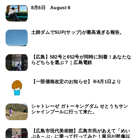
8月6日 August 6
土師ダムでSUP(サップ)が最高過ぎる報告。
【広島】582号と652号が同時に到着！あなたな
らどちらを選ぶ？｜広島電鉄
【一部価格改定のお知らせ】※4月1日より
シャトレーゼ ガトーキングダム せとうちサン
シャインプールに行って来た。
【広島市現代美術館】広島市民があえて「めい
ぷる～ぷ」に乗って行ってみた！展示が想像以