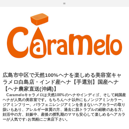
=
広島市中区で天然100%ヘナを楽しめる美容室キャ
ラメロ白島店・インド産ヘナ【手選別】国産ヘナ
【ヘナ農家直送(沖縄)】
Carameloキャラメロは天然100%のヘナやインディゴ、そして純国産
ヘナが人気の美容室です。もちろんヘナ以外にもノンジアミンカラー、
ジアミンフリー、パラフェニレンジアミンを含まないヘアカラーの取り
扱いもあり、アレルギー体質の方、過去に肌トラブルの経験のある方、
妊活中の方、妊娠中、産後の授乳期のママも安心して楽しめるヘアカラ
ーが人気です♪お気軽にご来店下さい。