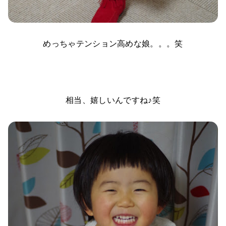
めっちゃテンション高めな娘。。。笑
相当、嬉しいんですね♪笑