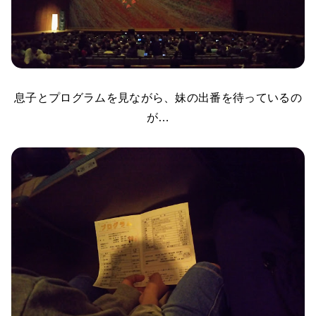
息子とプログラムを見ながら、妹の出番を待っているの
が…