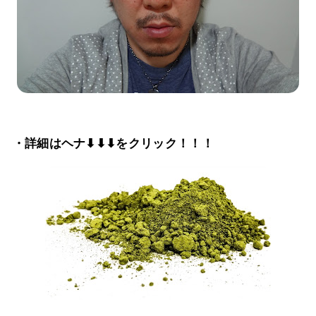
・詳細はヘナ⬇⬇⬇をクリック！！！