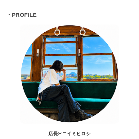
・PROFILE
店長✂ニイミヒロシ