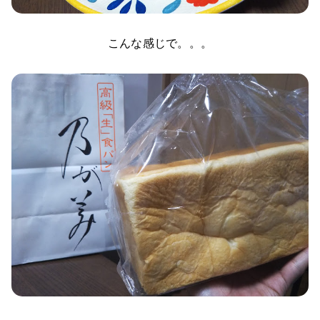
こんな感じで。。。