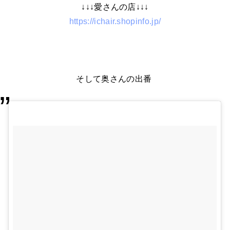
↓↓↓愛さんの店↓↓↓
https://ichair.shopinfo.jp/
そして奥さんの出番