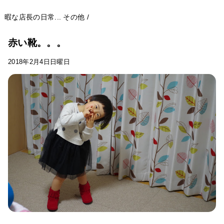
暇な店長の日常...
その他
/
赤い靴。。。
2018年2月4日日曜日