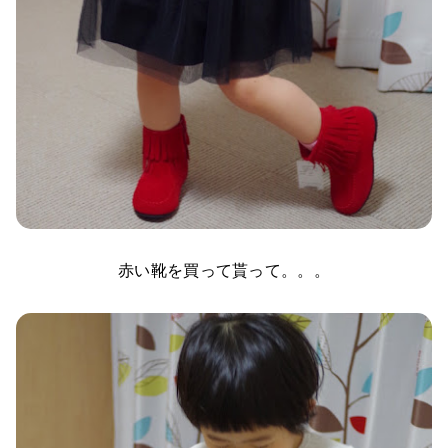
赤い靴を買って貰って。。。