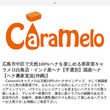
=
広島市中区で天然100%ヘナを楽しめる美容室キャ
ラメロ白島店・インド産ヘナ【手選別】国産ヘナ
【ヘナ農家直送(沖縄)】
Carameloキャラメロは天然100%のヘナやインディゴ、そして純国産
ヘナが人気の美容室です。もちろんヘナ以外にもノンジアミンカラー、
ジアミンフリー、パラフェニレンジアミンを含まないヘアカラーの取り
扱いもあり、アレルギー体質の方、過去に肌トラブルの経験のある方、
妊活中の方、妊娠中、産後の授乳期のママも安心して楽しめるヘアカラ
ーが人気です♪お気軽にご来店下さい。