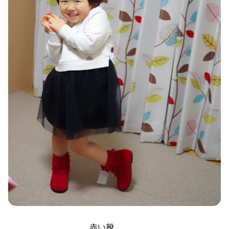
赤い靴。。。