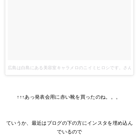
広島は白島にある美容室キャラメロのニイミヒロシです。さん(@caram
↑↑↑あっ発表会用に赤い靴を買ったのね。。。
ていうか、最近はブログの下の方にインスタを埋め込ん
でいるので