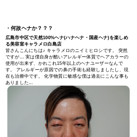
・何故ヘナか？？？
広島市中区で天然100%ヘナ(ハナヘナ・国産ヘナ)を楽しめ
る美容室キャラメロ白島店
皆さんこんにちは♪ キャラメロのニイミヒロシです。 突然
ですが… 実は僕自身が酷いアレルギー体質でヘアカラーの
使用が出来ず、かれこれ15年以上のヘナユーザーなんで
す。 アレルギーが原因での鼻の手術も経験しましたし、現
在も治療中です。 化学物質に敏感な僕は過去にこんな事も
ありました...