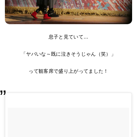
息子と見ていて…
「ヤバいな～既に泣きそうじゃん（笑）」
って観客席で盛り上がってました！