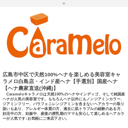
=
広島市中区で天然100%ヘナを楽しめる美容室キャ
ラメロ白島店・インド産ヘナ【手選別】国産ヘナ
【ヘナ農家直送(沖縄)】
Carameloキャラメロは天然100%のヘナやインディゴ、そして純国産
ヘナが人気の美容室です。もちろんヘナ以外にもノンジアミンカラー、
ジアミンフリー、パラフェニレンジアミンを含まないヘアカラーの取り
扱いもあり、アレルギー体質の方、過去に肌トラブルの経験のある方、
妊活中の方、妊娠中、産後の授乳期のママも安心して楽しめるヘアカラ
ーが人気です♪お気軽にご来店下さい。