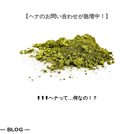
【ヘナのお問い合わせが急増中！】
⬆⬆⬆ヘナって…何なの！？
― BLOG ―