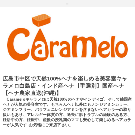
=
広島市中区で天然100%ヘナを楽しめる美容室キャ
ラメロ白島店・インド産ヘナ【手選別】国産ヘナ
【ヘナ農家直送(沖縄)】
Carameloキャラメロは天然100%のヘナやインディゴ、そして純国産
ヘナが人気の美容室です。もちろんヘナ以外にもノンジアミンカラー、
ジアミンフリー、パラフェニレンジアミンを含まないヘアカラーの取り
扱いもあり、アレルギー体質の方、過去に肌トラブルの経験のある方、
妊活中の方、妊娠中、産後の授乳期のママも安心して楽しめるヘアカラ
ーが人気です♪お気軽にご来店下さい。