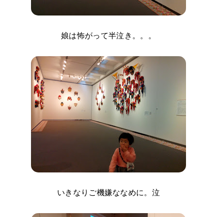
娘は怖がって半泣き。。。
いきなりご機嫌ななめに。泣