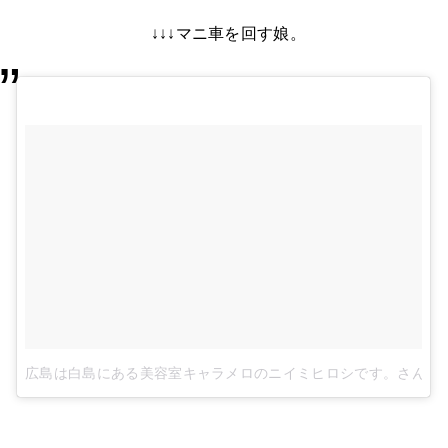
↓↓↓マニ車を回す娘。
広島は白島にある美容室キャラメロのニイミヒロシです。さん(@caram