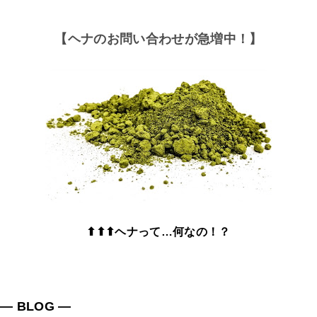
【ヘナのお問い合わせが急増中！】
⬆⬆⬆ヘナって…何なの！？
― BLOG ―