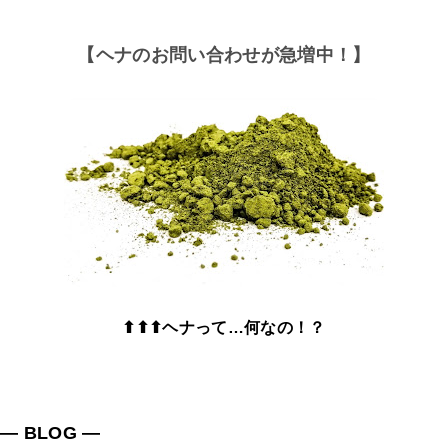
【ヘナのお問い合わせが急増中！】
⬆⬆⬆ヘナって…何なの！？
― BLOG ―