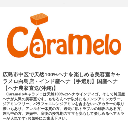
=
広島市中区で天然100%ヘナを楽しめる美容室キャ
ラメロ白島店・インド産ヘナ【手選別】国産ヘナ
【ヘナ農家直送(沖縄)】
Carameloキャラメロは天然100%のヘナやインディゴ、そして純国産
ヘナが人気の美容室です。もちろんヘナ以外にもノンジアミンカラー、
ジアミンフリー、パラフェニレンジアミンを含まないヘアカラーの取り
扱いもあり、アレルギー体質の方、過去に肌トラブルの経験のある方、
妊活中の方、妊娠中、産後の授乳期のママも安心して楽しめるヘアカラ
ーが人気です♪お気軽にご来店下さい。