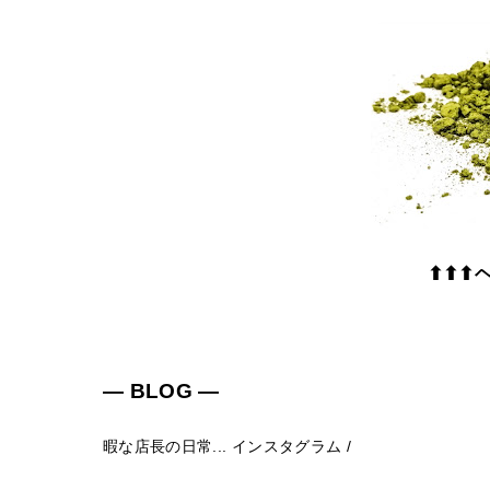
⬆⬆⬆
― BLOG ―
暇な店長の日常...
インスタグラム
/