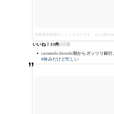
自然派美容師のニイミ ヒロシです。さん(@caramel
いいね！
33
件
2日前
caramelo.hiroshi
朝からガッツリ銀行
#休みだけど忙しい