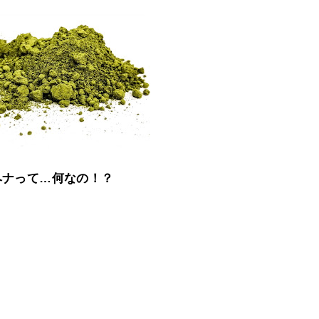
ヘナって…何なの！？