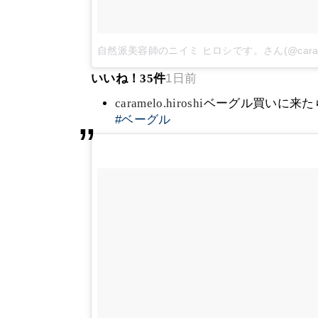
自然派美容師のニイミ ヒロシです。さん(@caramel
いいね！
35
件
1日前
caramelo.hiroshi
ベーグル買いに来た
#ベーグル