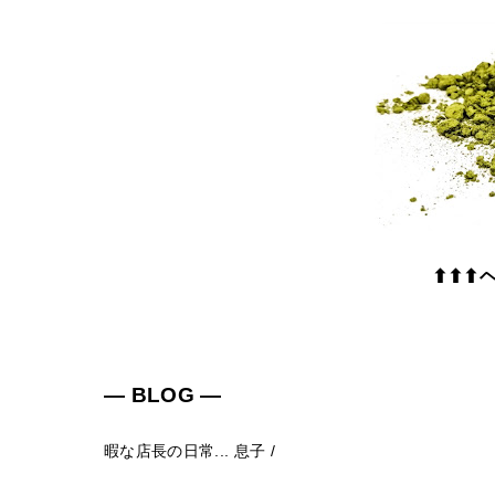
⬆⬆⬆
― BLOG ―
暇な店長の日常...
息子
/