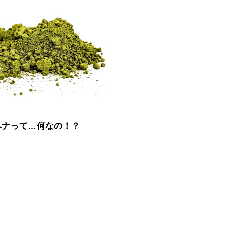
ヘナって…何なの！？