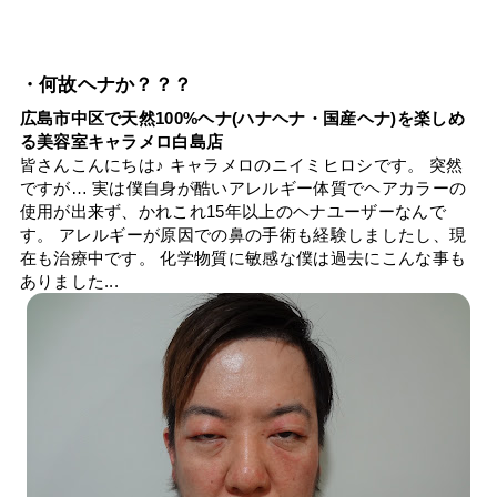
・何故ヘナか？？？
広島市中区で天然100%ヘナ(ハナヘナ・国産ヘナ)を楽しめ
る美容室キャラメロ白島店
皆さんこんにちは♪ キャラメロのニイミヒロシです。 突然
ですが… 実は僕自身が酷いアレルギー体質でヘアカラーの
使用が出来ず、かれこれ15年以上のヘナユーザーなんで
す。 アレルギーが原因での鼻の手術も経験しましたし、現
在も治療中です。 化学物質に敏感な僕は過去にこんな事も
ありました...