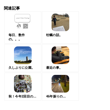
関連記事
毎日、数件
牡蠣の話。
の。。。
久しぶりに公園。
最近の事。
秋！今年2回目の…
46年振りの...