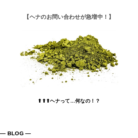
【ヘナのお問い合わせが急増中！】
⬆⬆⬆ヘナって…何なの！？
― BLOG ―