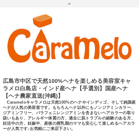
=
広島市中区で天然100%ヘナを楽しめる美容室キャ
ラメロ白島店・インド産ヘナ【手選別】国産ヘナ
【ヘナ農家直送(沖縄)】
Carameloキャラメロは天然100%のヘナやインディゴ、そして純国産
ヘナが人気の美容室です。もちろんヘナ以外にもノンジアミンカラー、
ジアミンフリー、パラフェニレンジアミンを含まないヘアカラーの取り
扱いもあり、アレルギー体質の方、過去に肌トラブルの経験のある方、
妊活中の方、妊娠中、産後の授乳期のママも安心して楽しめるヘアカラ
ーが人気です♪お気軽にご来店下さい。